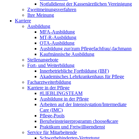
Notfalldienst der Kassenärztlichen Vereinigung
Zweitmeinungsverfahren
Ihre Meinung
Karriere
Ausbildung
MFA-Ausbildung
MT-R-Ausbildung
OTA-Ausbildung
Ausbildung zur/zum Pflegefachfrau/-fachmann
Kaufmännische Ausbildung
Stellenangebote
Fort- und Weiterbildung
Innerbetriebliche Fortbildung (IBF)
Akademisches Lehrkrankenhaus für Pflege
Facharztweiterbildung
Karriere in der Pflege
#LIEBLINGSTEAM
Ausbildung in der Pflege
Arbeiten auf der Intensivstation/Intermediate
Care (IMC)
Pflege-Pools
Berufseinsteigerprogramm choose&care
Praktikum und Freiwilligendienst
Service für Mitarbeitende
Schwerbehinderten-Vertretung