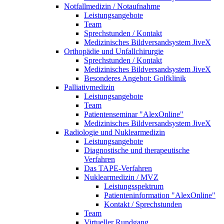
Notfallmedizin / Notaufnahme
Leistungsangebote
Team
Sprechstunden / Kontakt
Medizinisches Bildversandsystem JiveX
Orthopädie und Unfallchirurgie
Sprechstunden / Kontakt
Medizinisches Bildversandsystem JiveX
Besonderes Angebot: Golfklinik
Palliativmedizin
Leistungsangebote
Team
Patientenseminar "AlexOnline"
Medizinisches Bildversandsystem JiveX
Radiologie und Nuklearmedizin
Leistungsangebote
Diagnostische und therapeutische
Verfahren
Das TAPE-Verfahren
Nuklearmedizin / MVZ
Leistungsspektrum
Patienteninformation "AlexOnline"
Kontakt / Sprechstunden
Team
Virtueller Rundgang