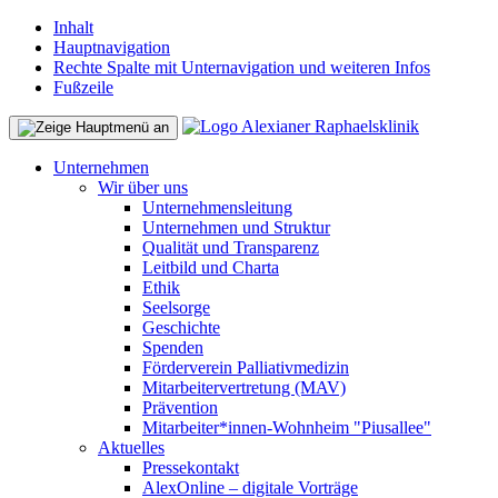
Inhalt
Hauptnavigation
Rechte Spalte mit Unternavigation und weiteren Infos
Fußzeile
Unternehmen
Wir über uns
Unternehmensleitung
Unternehmen und Struktur
Qualität und Transparenz
Leitbild und Charta
Ethik
Seelsorge
Geschichte
Spenden
Förderverein Palliativmedizin
Mitarbeitervertretung (MAV)
Prävention
Mitarbeiter*innen-Wohnheim "Piusallee"
Aktuelles
Pressekontakt
AlexOnline – digitale Vorträge