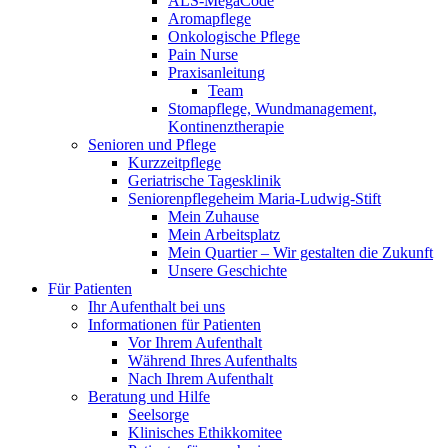
ALS-MegaCode
Aromapflege
Onkologische Pflege
Pain Nurse
Praxisanleitung
Team
Stomapflege, Wundmanagement,
Kontinenztherapie
Senioren und Pflege
Kurzzeitpflege
Geriatrische Tagesklinik
Seniorenpflegeheim Maria-Ludwig-Stift
Mein Zuhause
Mein Arbeitsplatz
Mein Quartier – Wir gestalten die Zukunft
Unsere Geschichte
Für Patienten
Ihr Aufenthalt bei uns
Informationen für Patienten
Vor Ihrem Aufenthalt
Während Ihres Aufenthalts
Nach Ihrem Aufenthalt
Beratung und Hilfe
Seelsorge
Klinisches Ethikkomitee