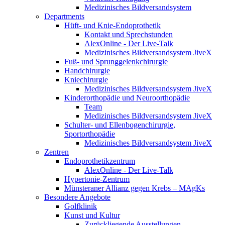
Medizinisches Bildversandsystem
Departments
Hüft- und Knie-Endoprothetik
Kontakt und Sprechstunden
AlexOnline - Der Live-Talk
Medizinisches Bildversandsystem JiveX
Fuß- und Sprunggelenkchirurgie
Handchirurgie
Kniechirurgie
Medizinisches Bildversandsystem JiveX
Kinderorthopädie und Neuroorthopädie
Team
Medizinisches Bildversandsystem JiveX
Schulter- und Ellenbogenchirurgie,
Sportorthopädie
Medizinisches Bildversandsystem JiveX
Zentren
Endoprothetikzentrum
AlexOnline - Der Live-Talk
Hypertonie-Zentrum
Münsteraner Allianz gegen Krebs – MAgKs
Besondere Angebote
Golfklinik
Kunst und Kultur
Zurückliegende Ausstellungen