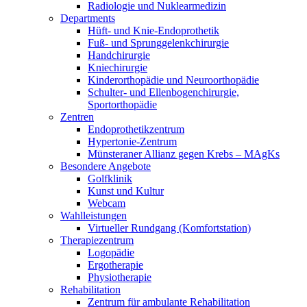
Radiologie und Nuklearmedizin
Departments
Hüft- und Knie-Endoprothetik
Fuß- und Sprunggelenkchirurgie
Handchirurgie
Kniechirurgie
Kinderorthopädie und Neuroorthopädie
Schulter- und Ellenbogenchirurgie,
Sportorthopädie
Zentren
Endoprothetikzentrum
Hypertonie-Zentrum
Münsteraner Allianz gegen Krebs – MAgKs
Besondere Angebote
Golfklinik
Kunst und Kultur
Webcam
Wahlleistungen
Virtueller Rundgang (Komfortstation)
Therapiezentrum
Logopädie
Ergotherapie
Physiotherapie
Rehabilitation
Zentrum für ambulante Rehabilitation