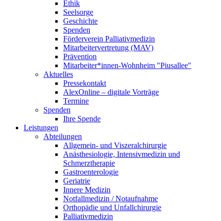
Ethik
Seelsorge
Geschichte
Spenden
Förderverein Palliativmedizin
Mitarbeitervertretung (MAV)
Prävention
Mitarbeiter*innen-Wohnheim "Piusallee"
Aktuelles
Pressekontakt
AlexOnline – digitale Vorträge
Termine
Spenden
Ihre Spende
Leistungen
Abteilungen
Allgemein- und Viszeralchirurgie
Anästhesiologie, Intensivmedizin und
Schmerztherapie
Gastroenterologie
Geriatrie
Innere Medizin
Notfallmedizin / Notaufnahme
Orthopädie und Unfallchirurgie
Palliativmedizin