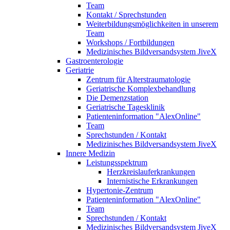
Team
Kontakt / Sprechstunden
Weiterbildungsmöglichkeiten in unserem
Team
Workshops / Fortbildungen
Medizinisches Bildversandsystem JiveX
Gastroenterologie
Geriatrie
Zentrum für Alterstraumatologie
Geriatrische Komplexbehandlung
Die Demenzstation
Geriatrische Tagesklinik
Patienteninformation "AlexOnline"
Team
Sprechstunden / Kontakt
Medizinisches Bildversandsystem JiveX
Innere Medizin
Leistungsspektrum
Herzkreislauferkrankungen
Internistische Erkrankungen
Hypertonie-Zentrum
Patienteninformation "AlexOnline"
Team
Sprechstunden / Kontakt
Medizinisches Bildversandsystem JiveX