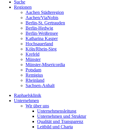
Suche
Regionen
Aachen Städteregion
Aachen/ViaNobis
Berlin-St. Gertrauden
Berlin-Hedwig
Berlin-Weißensee
Katharina Kasper
Hochsauerland
Köln/Rhein-Sieg
Krefeld
Münster
Münster-Misericordia
Potsdam
Remigius
Rheinland
Sachsen-Anhalt
Raphaelsklinik
Unternehmen
Wir über uns
Unternehmensleitung
Unternehmen und Struktur
Qualität und Transparenz
Leitbild und Charta