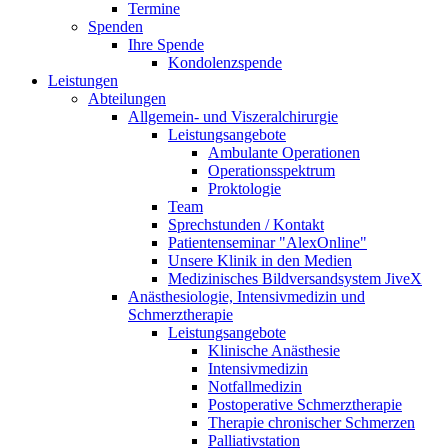
Termine
Spenden
Ihre Spende
Kondolenzspende
Leistungen
Abteilungen
Allgemein- und Viszeralchirurgie
Leistungsangebote
Ambulante Operationen
Operationsspektrum
Proktologie
Team
Sprechstunden / Kontakt
Patientenseminar "AlexOnline"
Unsere Klinik in den Medien
Medizinisches Bildversandsystem JiveX
Anästhesiologie, Intensivmedizin und
Schmerztherapie
Leistungsangebote
Klinische Anästhesie
Intensivmedizin
Notfallmedizin
Postoperative Schmerztherapie
Therapie chronischer Schmerzen
Palliativstation