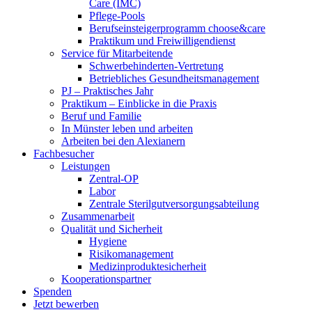
Care (IMC)
Pflege-Pools
Berufseinsteigerprogramm choose&care
Praktikum und Freiwilligendienst
Service für Mitarbeitende
Schwerbehinderten-Vertretung
Betriebliches Gesundheitsmanagement
PJ – Praktisches Jahr
Praktikum – Einblicke in die Praxis
Beruf und Familie
In Münster leben und arbeiten
Arbeiten bei den Alexianern
Fachbesucher
Leistungen
Zentral-OP
Labor
Zentrale Sterilgutversorgungsabteilung
Zusammenarbeit
Qualität und Sicherheit
Hygiene
Risikomanagement
Medizinproduktesicherheit
Kooperationspartner
Spenden
Jetzt bewerben