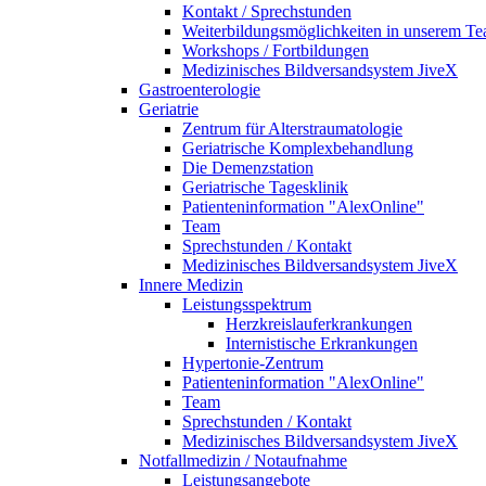
Kontakt / Sprechstunden
Weiterbildungsmöglichkeiten in unserem T
Workshops / Fortbildungen
Medizinisches Bildversandsystem JiveX
Gastroenterologie
Geriatrie
Zentrum für Alterstraumatologie
Geriatrische Komplexbehandlung
Die Demenzstation
Geriatrische Tagesklinik
Patienteninformation "AlexOnline"
Team
Sprechstunden / Kontakt
Medizinisches Bildversandsystem JiveX
Innere Medizin
Leistungsspektrum
Herzkreislauferkrankungen
Internistische Erkrankungen
Hypertonie-Zentrum
Patienteninformation "AlexOnline"
Team
Sprechstunden / Kontakt
Medizinisches Bildversandsystem JiveX
Notfallmedizin / Notaufnahme
Leistungsangebote