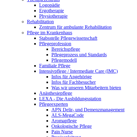
Logopädie
Ergotherapie
Physiotherapie
Rehabilitation
Zentrum für ambulante Rehabilitation
Pflege im Krankenhaus
Stabsstelle Pflegewissenschaft
Pflegeprofession
Bereichspflege
Pflegeprozess und Standards
Pflegemodell
Familiale Pflege
Intensivpflege / Intermediate Care (IMC)
Infos für Angehörige
Infos für Fachbesucher
Was wir unseren Mitarbeitern bieten
Anästhesiepflege
LEXA - Die Ausbildungsstation
Pflegeexperten
APN Delir- und Demenzmanagement
ALS-MegaCode
Aromapflege
Onkologische Pflege
Pain Nurse