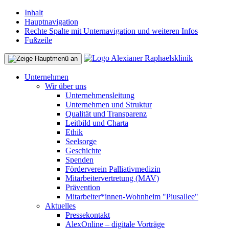
Inhalt
Hauptnavigation
Rechte Spalte mit Unternavigation und weiteren Infos
Fußzeile
Unternehmen
Wir über uns
Unternehmensleitung
Unternehmen und Struktur
Qualität und Transparenz
Leitbild und Charta
Ethik
Seelsorge
Geschichte
Spenden
Förderverein Palliativmedizin
Mitarbeitervertretung (MAV)
Prävention
Mitarbeiter*innen-Wohnheim "Piusallee"
Aktuelles
Pressekontakt
AlexOnline – digitale Vorträge