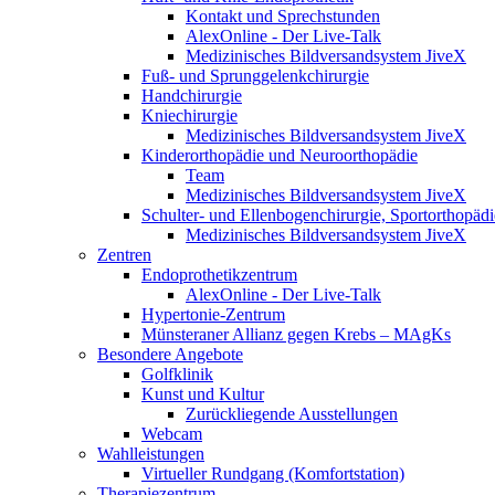
Kontakt und Sprechstunden
AlexOnline - Der Live-Talk
Medizinisches Bildversandsystem JiveX
Fuß- und Sprunggelenkchirurgie
Handchirurgie
Kniechirurgie
Medizinisches Bildversandsystem JiveX
Kinderorthopädie und Neuroorthopädie
Team
Medizinisches Bildversandsystem JiveX
Schulter- und Ellenbogenchirurgie, Sportorthopädi
Medizinisches Bildversandsystem JiveX
Zentren
Endoprothetikzentrum
AlexOnline - Der Live-Talk
Hypertonie-Zentrum
Münsteraner Allianz gegen Krebs – MAgKs
Besondere Angebote
Golfklinik
Kunst und Kultur
Zurückliegende Ausstellungen
Webcam
Wahlleistungen
Virtueller Rundgang (Komfortstation)
Therapiezentrum