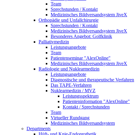
Team
Sprechstunden / Kontakt
Medizinisches Bildversandsystem JiveX
Orthopädie und Unfallchirurgie
Sprechstunden / Kontakt
Medizinisches Bildversandsystem JiveX
Besonderes Angebot: Golfklinik
Palliativmedizin
Leistungsangebote
Team
Patientenseminar "AlexOnline"
Medizinisches Bildversandsystem JiveX
Radiologie und Nuklearmedizin
Leistungsangebote
Diagnostische und therapeutische Verfahren
Das TAPE-Verfahren
Nuklearmedizin / MVZ
Leistungsspektrum
Patienteninformation "AlexOnline"
Kontakt / Sprechstunden
Team
Virtueller Rundgang
Medizinisches Bildversandsystem
Departments
Hüft- und Knie-Endoprothetik