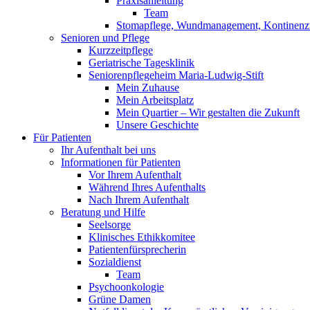
Praxisanleitung
Team
Stomapflege, Wundmanagement, Kontinenzt
Senioren und Pflege
Kurzzeitpflege
Geriatrische Tagesklinik
Seniorenpflegeheim Maria-Ludwig-Stift
Mein Zuhause
Mein Arbeitsplatz
Mein Quartier – Wir gestalten die Zukunft
Unsere Geschichte
Für Patienten
Ihr Aufenthalt bei uns
Informationen für Patienten
Vor Ihrem Aufenthalt
Während Ihres Aufenthalts
Nach Ihrem Aufenthalt
Beratung und Hilfe
Seelsorge
Klinisches Ethikkomitee
Patientenfürsprecherin
Sozialdienst
Team
Psychoonkologie
Grüne Damen