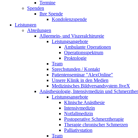
Termine
Spenden
Ihre Spende
Kondolenzspende
Leistungen
Abteilungen
Allgemein- und Viszeralchirurgie
Leistungsangebote
Ambulante Operationen
Operationsspektrum
Proktologie
Team
Sprechstunden / Kontakt
Patientenseminar "AlexOnline"
Unsere Klinik in den Medien
Medizinisches Bildversandsystem JiveX
Anästhesiologie, Intensivmedizin und Schmerzther
Leistungsangebote
Klinische Anästhesie
Intensivmedizin
Notfallmedizin
Postoperative Schmerztherapie
Therapie chronischer Schmerzen
Palliativstation
Team