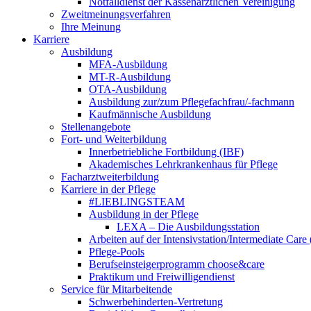
Notfalldienst der Kassenärztlichen Vereinigung
Zweitmeinungsverfahren
Ihre Meinung
Karriere
Ausbildung
MFA-Ausbildung
MT-R-Ausbildung
OTA-Ausbildung
Ausbildung zur/zum Pflegefachfrau/-fachmann
Kaufmännische Ausbildung
Stellenangebote
Fort- und Weiterbildung
Innerbetriebliche Fortbildung (IBF)
Akademisches Lehrkrankenhaus für Pflege
Facharztweiterbildung
Karriere in der Pflege
#LIEBLINGSTEAM
Ausbildung in der Pflege
LEXA – Die Ausbildungsstation
Arbeiten auf der Intensivstation/Intermediate Care
Pflege-Pools
Berufseinsteigerprogramm choose&care
Praktikum und Freiwilligendienst
Service für Mitarbeitende
Schwerbehinderten-Vertretung