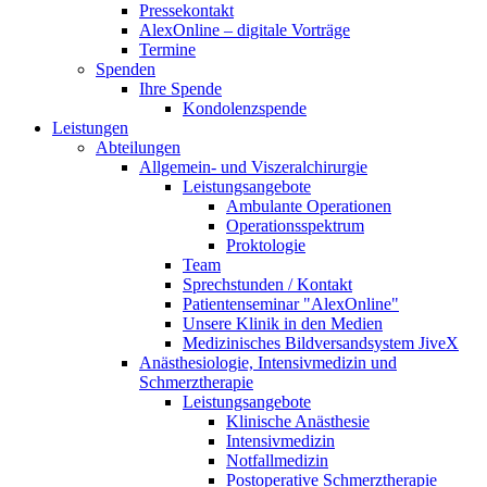
Pressekontakt
AlexOnline – digitale Vorträge
Termine
Spenden
Ihre Spende
Kondolenzspende
Leistungen
Abteilungen
Allgemein- und Viszeralchirurgie
Leistungsangebote
Ambulante Operationen
Operationsspektrum
Proktologie
Team
Sprechstunden / Kontakt
Patientenseminar "AlexOnline"
Unsere Klinik in den Medien
Medizinisches Bildversandsystem JiveX
Anästhesiologie, Intensivmedizin und
Schmerztherapie
Leistungsangebote
Klinische Anästhesie
Intensivmedizin
Notfallmedizin
Postoperative Schmerztherapie