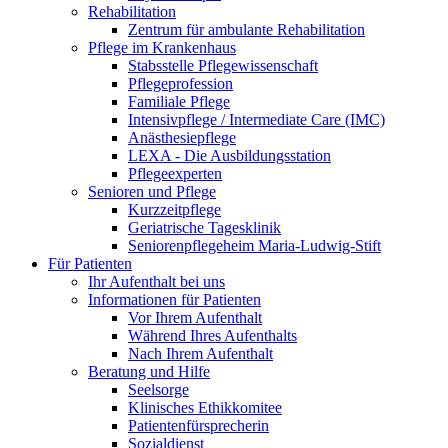
Rehabilitation
Zentrum für ambulante Rehabilitation
Pflege im Krankenhaus
Stabsstelle Pflegewissenschaft
Pflegeprofession
Familiale Pflege
Intensivpflege / Intermediate Care (IMC)
Anästhesiepflege
LEXA - Die Ausbildungsstation
Pflegeexperten
Senioren und Pflege
Kurzzeitpflege
Geriatrische Tagesklinik
Seniorenpflegeheim Maria-Ludwig-Stift
Für Patienten
Ihr Aufenthalt bei uns
Informationen für Patienten
Vor Ihrem Aufenthalt
Während Ihres Aufenthalts
Nach Ihrem Aufenthalt
Beratung und Hilfe
Seelsorge
Klinisches Ethikkomitee
Patientenfürsprecherin
Sozialdienst