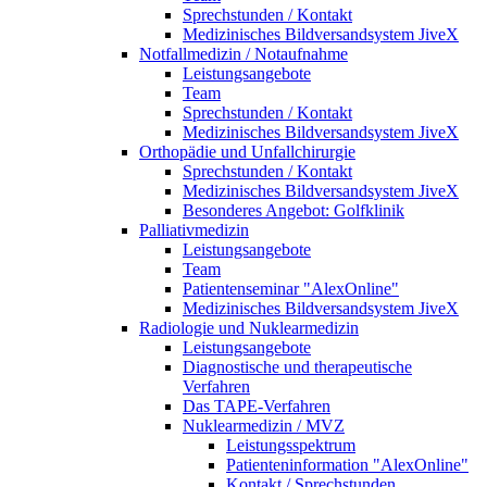
Sprechstunden / Kontakt
Medizinisches Bildversandsystem JiveX
Notfallmedizin / Notaufnahme
Leistungsangebote
Team
Sprechstunden / Kontakt
Medizinisches Bildversandsystem JiveX
Orthopädie und Unfallchirurgie
Sprechstunden / Kontakt
Medizinisches Bildversandsystem JiveX
Besonderes Angebot: Golfklinik
Palliativmedizin
Leistungsangebote
Team
Patientenseminar "AlexOnline"
Medizinisches Bildversandsystem JiveX
Radiologie und Nuklearmedizin
Leistungsangebote
Diagnostische und therapeutische
Verfahren
Das TAPE-Verfahren
Nuklearmedizin / MVZ
Leistungsspektrum
Patienteninformation "AlexOnline"
Kontakt / Sprechstunden