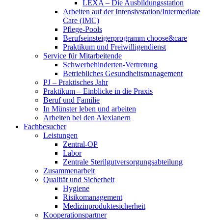
LEXA – Die Ausbildungsstation
Arbeiten auf der Intensivstation/Intermediate
Care (IMC)
Pflege-Pools
Berufseinsteigerprogramm choose&care
Praktikum und Freiwilligendienst
Service für Mitarbeitende
Schwerbehinderten-Vertretung
Betriebliches Gesundheitsmanagement
PJ – Praktisches Jahr
Praktikum – Einblicke in die Praxis
Beruf und Familie
In Münster leben und arbeiten
Arbeiten bei den Alexianern
Fachbesucher
Leistungen
Zentral-OP
Labor
Zentrale Sterilgutversorgungsabteilung
Zusammenarbeit
Qualität und Sicherheit
Hygiene
Risikomanagement
Medizinproduktesicherheit
Kooperationspartner