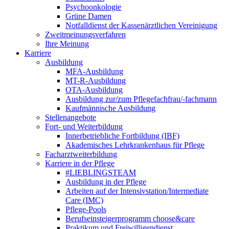
Psychoonkologie
Grüne Damen
Notfalldienst der Kassenärztlichen Vereinigung
Zweitmeinungsverfahren
Ihre Meinung
Karriere
Ausbildung
MFA-Ausbildung
MT-R-Ausbildung
OTA-Ausbildung
Ausbildung zur/zum Pflegefachfrau/-fachmann
Kaufmännische Ausbildung
Stellenangebote
Fort- und Weiterbildung
Innerbetriebliche Fortbildung (IBF)
Akademisches Lehrkrankenhaus für Pflege
Facharztweiterbildung
Karriere in der Pflege
#LIEBLINGSTEAM
Ausbildung in der Pflege
Arbeiten auf der Intensivstation/Intermediate
Care (IMC)
Pflege-Pools
Berufseinsteigerprogramm choose&care
Praktikum und Freiwilligendienst