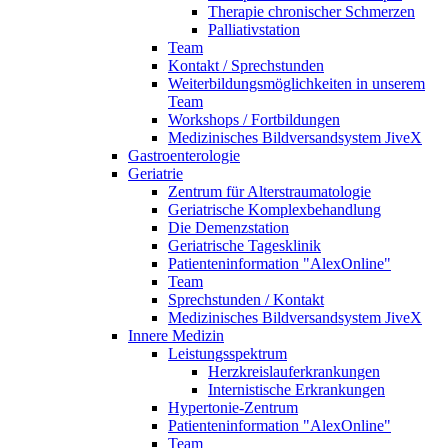
Therapie chronischer Schmerzen
Palliativstation
Team
Kontakt / Sprechstunden
Weiterbildungsmöglichkeiten in unserem
Team
Workshops / Fortbildungen
Medizinisches Bildversandsystem JiveX
Gastroenterologie
Geriatrie
Zentrum für Alterstraumatologie
Geriatrische Komplexbehandlung
Die Demenzstation
Geriatrische Tagesklinik
Patienteninformation "AlexOnline"
Team
Sprechstunden / Kontakt
Medizinisches Bildversandsystem JiveX
Innere Medizin
Leistungsspektrum
Herzkreislauferkrankungen
Internistische Erkrankungen
Hypertonie-Zentrum
Patienteninformation "AlexOnline"
Team