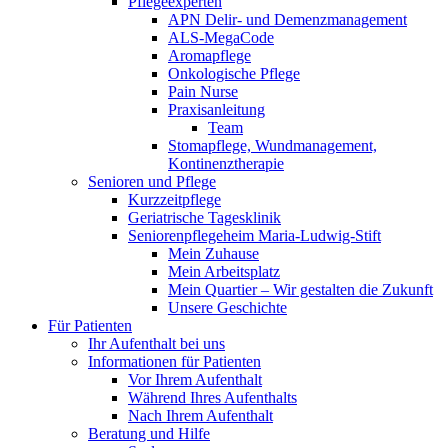
Pflegeexperten
APN Delir- und Demenzmanagement
ALS-MegaCode
Aromapflege
Onkologische Pflege
Pain Nurse
Praxisanleitung
Team
Stomapflege, Wundmanagement,
Kontinenztherapie
Senioren und Pflege
Kurzzeitpflege
Geriatrische Tagesklinik
Seniorenpflegeheim Maria-Ludwig-Stift
Mein Zuhause
Mein Arbeitsplatz
Mein Quartier – Wir gestalten die Zukunft
Unsere Geschichte
Für Patienten
Ihr Aufenthalt bei uns
Informationen für Patienten
Vor Ihrem Aufenthalt
Während Ihres Aufenthalts
Nach Ihrem Aufenthalt
Beratung und Hilfe