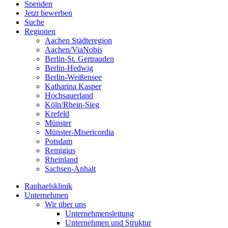
Spenden
Jetzt bewerben
Suche
Regionen
Aachen Städteregion
Aachen/ViaNobis
Berlin-St. Gertrauden
Berlin-Hedwig
Berlin-Weißensee
Katharina Kasper
Hochsauerland
Köln/Rhein-Sieg
Krefeld
Münster
Münster-Misericordia
Potsdam
Remigius
Rheinland
Sachsen-Anhalt
Raphaelsklinik
Unternehmen
Wir über uns
Unternehmensleitung
Unternehmen und Struktur