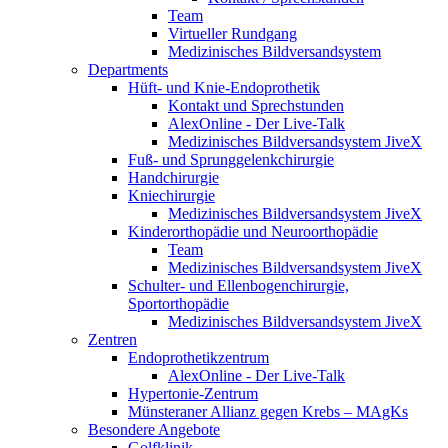
Team
Virtueller Rundgang
Medizinisches Bildversandsystem
Departments
Hüft- und Knie-Endoprothetik
Kontakt und Sprechstunden
AlexOnline - Der Live-Talk
Medizinisches Bildversandsystem JiveX
Fuß- und Sprunggelenkchirurgie
Handchirurgie
Kniechirurgie
Medizinisches Bildversandsystem JiveX
Kinderorthopädie und Neuroorthopädie
Team
Medizinisches Bildversandsystem JiveX
Schulter- und Ellenbogenchirurgie,
Sportorthopädie
Medizinisches Bildversandsystem JiveX
Zentren
Endoprothetikzentrum
AlexOnline - Der Live-Talk
Hypertonie-Zentrum
Münsteraner Allianz gegen Krebs – MAgKs
Besondere Angebote
Golfklinik