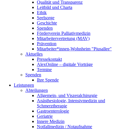
Qualität und Transparenz
Leitbild und Charta
Ethik
Seelsorge
Geschichte
Spenden
Förderverein Palliativmedizin
Mitarbeitervertretung (MAV)
Prävention
Mitarbeiter*innen-Wohnheim "Piusallee"
Aktuelles
Pressekontakt
AlexOnline – digitale Vorträge
Termine
Spenden
Ihre Spende
Leistungen
Abteilungen
Allgemein- und Viszeralchirurgie
Anästhesiologie, Intensivmedizin und
Schmerztherapie
Gastroenterologie
Geriatrie
Innere Medizin
Notfallmedizin / Notaufnahme