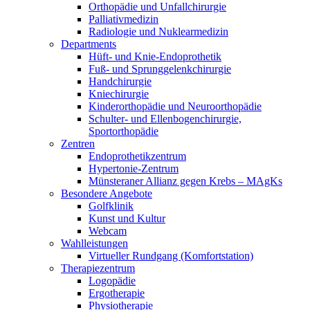
Orthopädie und Unfallchirurgie
Palliativmedizin
Radiologie und Nuklearmedizin
Departments
Hüft- und Knie-Endoprothetik
Fuß- und Sprunggelenkchirurgie
Handchirurgie
Kniechirurgie
Kinderorthopädie und Neuroorthopädie
Schulter- und Ellenbogenchirurgie,
Sportorthopädie
Zentren
Endoprothetikzentrum
Hypertonie-Zentrum
Münsteraner Allianz gegen Krebs – MAgKs
Besondere Angebote
Golfklinik
Kunst und Kultur
Webcam
Wahlleistungen
Virtueller Rundgang (Komfortstation)
Therapiezentrum
Logopädie
Ergotherapie
Physiotherapie