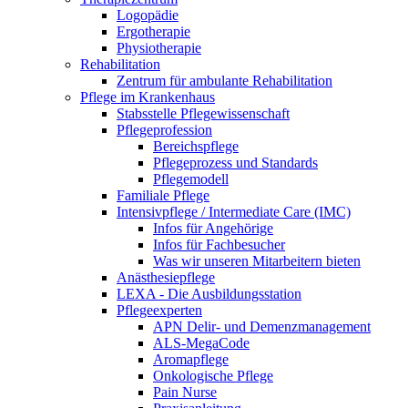
Logopädie
Ergotherapie
Physiotherapie
Rehabilitation
Zentrum für ambulante Rehabilitation
Pflege im Krankenhaus
Stabsstelle Pflegewissenschaft
Pflegeprofession
Bereichspflege
Pflegeprozess und Standards
Pflegemodell
Familiale Pflege
Intensivpflege / Intermediate Care (IMC)
Infos für Angehörige
Infos für Fachbesucher
Was wir unseren Mitarbeitern bieten
Anästhesiepflege
LEXA - Die Ausbildungsstation
Pflegeexperten
APN Delir- und Demenzmanagement
ALS-MegaCode
Aromapflege
Onkologische Pflege
Pain Nurse