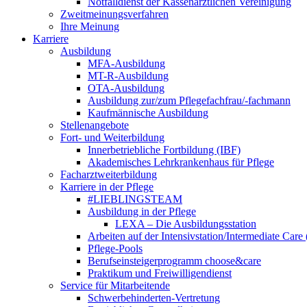
Notfalldienst der Kassenärztlichen Vereinigung
Zweitmeinungsverfahren
Ihre Meinung
Karriere
Ausbildung
MFA-Ausbildung
MT-R-Ausbildung
OTA-Ausbildung
Ausbildung zur/zum Pflegefachfrau/-fachmann
Kaufmännische Ausbildung
Stellenangebote
Fort- und Weiterbildung
Innerbetriebliche Fortbildung (IBF)
Akademisches Lehrkrankenhaus für Pflege
Facharztweiterbildung
Karriere in der Pflege
#LIEBLINGSTEAM
Ausbildung in der Pflege
LEXA – Die Ausbildungsstation
Arbeiten auf der Intensivstation/Intermediate Care
Pflege-Pools
Berufseinsteigerprogramm choose&care
Praktikum und Freiwilligendienst
Service für Mitarbeitende
Schwerbehinderten-Vertretung