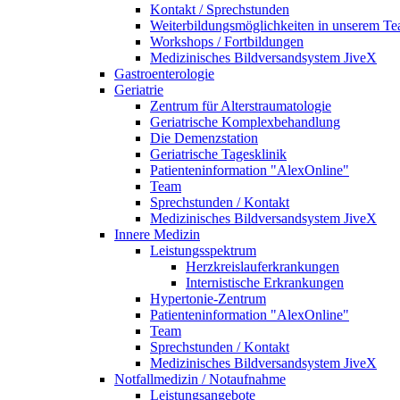
Kontakt / Sprechstunden
Weiterbildungsmöglichkeiten in unserem T
Workshops / Fortbildungen
Medizinisches Bildversandsystem JiveX
Gastroenterologie
Geriatrie
Zentrum für Alterstraumatologie
Geriatrische Komplexbehandlung
Die Demenzstation
Geriatrische Tagesklinik
Patienteninformation "AlexOnline"
Team
Sprechstunden / Kontakt
Medizinisches Bildversandsystem JiveX
Innere Medizin
Leistungsspektrum
Herzkreislauferkrankungen
Internistische Erkrankungen
Hypertonie-Zentrum
Patienteninformation "AlexOnline"
Team
Sprechstunden / Kontakt
Medizinisches Bildversandsystem JiveX
Notfallmedizin / Notaufnahme
Leistungsangebote