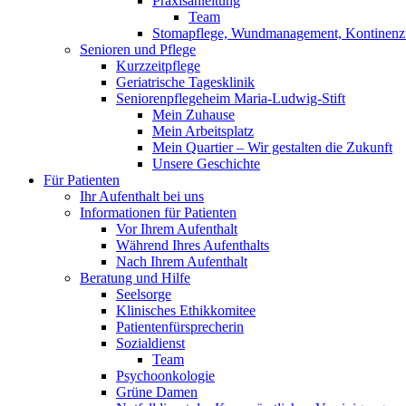
Praxisanleitung
Team
Stomapflege, Wundmanagement, Kontinenzt
Senioren und Pflege
Kurzzeitpflege
Geriatrische Tagesklinik
Seniorenpflegeheim Maria-Ludwig-Stift
Mein Zuhause
Mein Arbeitsplatz
Mein Quartier – Wir gestalten die Zukunft
Unsere Geschichte
Für Patienten
Ihr Aufenthalt bei uns
Informationen für Patienten
Vor Ihrem Aufenthalt
Während Ihres Aufenthalts
Nach Ihrem Aufenthalt
Beratung und Hilfe
Seelsorge
Klinisches Ethikkomitee
Patientenfürsprecherin
Sozialdienst
Team
Psychoonkologie
Grüne Damen