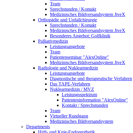
Team
Sprechstunden / Kontakt
Medizinisches Bildversandsystem JiveX
Orthopädie und Unfallchirurgie
Sprechstunden / Kontakt
Medizinisches Bildversandsystem JiveX
Besonderes Angebot: Golfklinik
Palliativmedizin
Leistungsangebote
Team
Patientenseminar "AlexOnline"
Medizinisches Bildversandsystem JiveX
Radiologie und Nuklearmedizin
Leistungsangebote
Diagnostische und therapeutische Verfahren
Das TAPE-Verfahren
Nuklearmedizin / MVZ
Leistungsspektrum
Patienteninformation "AlexOnline"
Kontakt / Sprechstunden
Team
Virtueller Rundgang
Medizinisches Bildversandsystem
Departments
Hüft- und Knie-Endoprothetik