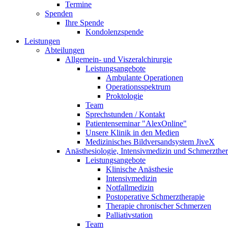
Termine
Spenden
Ihre Spende
Kondolenzspende
Leistungen
Abteilungen
Allgemein- und Viszeralchirurgie
Leistungsangebote
Ambulante Operationen
Operationsspektrum
Proktologie
Team
Sprechstunden / Kontakt
Patientenseminar "AlexOnline"
Unsere Klinik in den Medien
Medizinisches Bildversandsystem JiveX
Anästhesiologie, Intensivmedizin und Schmerzther
Leistungsangebote
Klinische Anästhesie
Intensivmedizin
Notfallmedizin
Postoperative Schmerztherapie
Therapie chronischer Schmerzen
Palliativstation
Team