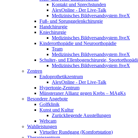
Kontakt und Sprechstunden
AlexOnline - Der Live-Talk
Medizinisches Bildversandsystem JiveX
Fuß- und Sprunggelenkchirurgie
Handchirurgie
Kniechirurgie
Medizinisches Bildversandsystem JiveX
Kinderorthopädie und Neuroorthopädie
Team
Medizinisches Bildversandsystem JiveX
Schulter- und Ellenbogenchirurgie, Sportorthopädi
Medizinisches Bildversandsystem JiveX
Zentren
Endoprothetikzentrum
AlexOnline - Der Live-Talk
Hypertonie-Zentrum
Münsteraner Allianz gegen Krebs – MAgKs
Besondere Angebote
Golfklinik
Kunst und Kultur
Zurückliegende Ausstellungen
Webcam
Wahlleistungen
Virtueller Rundgang (Komfortstation)
Therapiezentrum