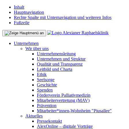
Inhalt
Hauptnavigation
Rechte Spalte mit Unternavigation und weiteren Infos
Fußzeile
Unternehmen
Wir über uns
Unternehmensleitung
Unternehmen und Struktur
Qualität und Transparenz
Leitbild und Charta
Ethik
Seelsorge
Geschichte
Spenden
Förderverein Palliativmedizin
Mitarbeitervertretung (MAV)
Prävention
Mitarbeiter*innen-Wohnheim "Piusallee"
Aktuelles
Pressekontakt
AlexOnline – digitale Vorträge