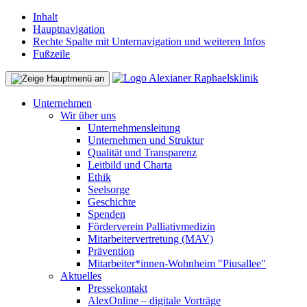
Inhalt
Hauptnavigation
Rechte Spalte mit Unternavigation und weiteren Infos
Fußzeile
Unternehmen
Wir über uns
Unternehmensleitung
Unternehmen und Struktur
Qualität und Transparenz
Leitbild und Charta
Ethik
Seelsorge
Geschichte
Spenden
Förderverein Palliativmedizin
Mitarbeitervertretung (MAV)
Prävention
Mitarbeiter*innen-Wohnheim "Piusallee"
Aktuelles
Pressekontakt
AlexOnline – digitale Vorträge