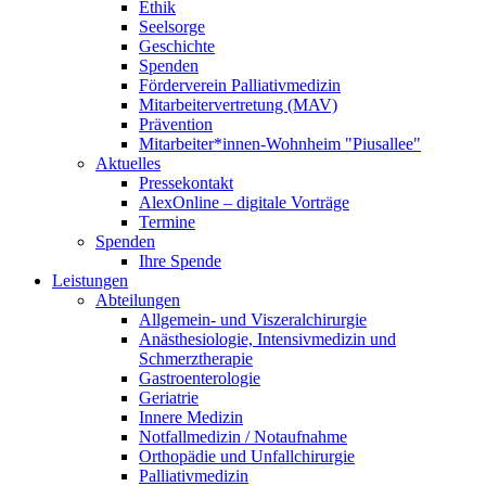
Ethik
Seelsorge
Geschichte
Spenden
Förderverein Palliativmedizin
Mitarbeitervertretung (MAV)
Prävention
Mitarbeiter*innen-Wohnheim "Piusallee"
Aktuelles
Pressekontakt
AlexOnline – digitale Vorträge
Termine
Spenden
Ihre Spende
Leistungen
Abteilungen
Allgemein- und Viszeralchirurgie
Anästhesiologie, Intensivmedizin und
Schmerztherapie
Gastroenterologie
Geriatrie
Innere Medizin
Notfallmedizin / Notaufnahme
Orthopädie und Unfallchirurgie
Palliativmedizin