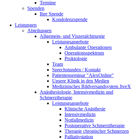
Termine
Spenden
Ihre Spende
Kondolenzspende
Leistungen
Abteilungen
Allgemein- und Viszeralchirurgie
Leistungsangebote
Ambulante Operationen
Operationsspektrum
Proktologie
Team
Sprechstunden / Kontakt
Patientenseminar "AlexOnline"
Unsere Klinik in den Medien
Medizinisches Bildversandsystem JiveX
Anästhesiologie, Intensivmedizin und
Schmerztherapie
Leistungsangebote
Klinische Anästhesie
Intensivmedizin
Notfallmedizin
Postoperative Schmerztherapie
Therapie chronischer Schmerzen
Palliativstation