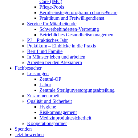
Care (IMC)
Pflege-Pools
Berufseinsteigerprogramm choose&care
Praktikum und Freiwilligendienst
Service für Mitarbeitende
Schwerbehinderten-Vertretung
Betriebliches Gesundheitsmanagement
PJ – Praktisches Jahr
Praktikum – Einblicke in die Praxis
Beruf und Familie
In Münster leben und arbeiten
Arbeiten bei den Alexianern
Fachbesucher
Leistungen
Zentral-OP
Labor
Zentrale Sterilgutversorgungsabteilung
Zusammenarbeit
Qualität und Sicherheit
Hygiene
Risikomanagement
Medizinproduktesicherheit
Kooperationspartner
Spenden
Jetzt bewerben