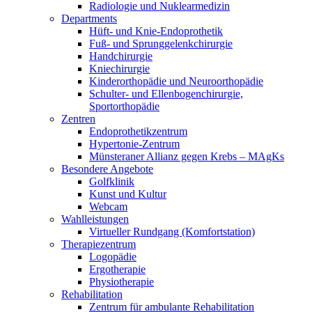
Radiologie und Nuklearmedizin
Departments
Hüft- und Knie-Endoprothetik
Fuß- und Sprunggelenkchirurgie
Handchirurgie
Kniechirurgie
Kinderorthopädie und Neuroorthopädie
Schulter- und Ellenbogenchirurgie,
Sportorthopädie
Zentren
Endoprothetikzentrum
Hypertonie-Zentrum
Münsteraner Allianz gegen Krebs – MAgKs
Besondere Angebote
Golfklinik
Kunst und Kultur
Webcam
Wahlleistungen
Virtueller Rundgang (Komfortstation)
Therapiezentrum
Logopädie
Ergotherapie
Physiotherapie
Rehabilitation
Zentrum für ambulante Rehabilitation