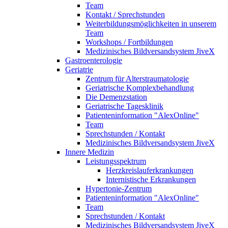
Team
Kontakt / Sprechstunden
Weiterbildungsmöglichkeiten in unserem
Team
Workshops / Fortbildungen
Medizinisches Bildversandsystem JiveX
Gastroenterologie
Geriatrie
Zentrum für Alterstraumatologie
Geriatrische Komplexbehandlung
Die Demenzstation
Geriatrische Tagesklinik
Patienteninformation "AlexOnline"
Team
Sprechstunden / Kontakt
Medizinisches Bildversandsystem JiveX
Innere Medizin
Leistungsspektrum
Herzkreislauferkrankungen
Internistische Erkrankungen
Hypertonie-Zentrum
Patienteninformation "AlexOnline"
Team
Sprechstunden / Kontakt
Medizinisches Bildversandsystem JiveX