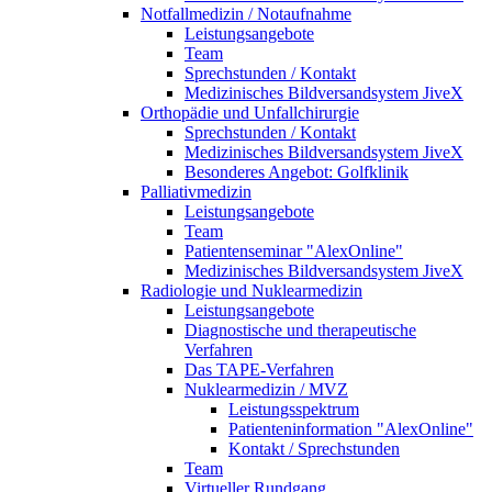
Notfallmedizin / Notaufnahme
Leistungsangebote
Team
Sprechstunden / Kontakt
Medizinisches Bildversandsystem JiveX
Orthopädie und Unfallchirurgie
Sprechstunden / Kontakt
Medizinisches Bildversandsystem JiveX
Besonderes Angebot: Golfklinik
Palliativmedizin
Leistungsangebote
Team
Patientenseminar "AlexOnline"
Medizinisches Bildversandsystem JiveX
Radiologie und Nuklearmedizin
Leistungsangebote
Diagnostische und therapeutische
Verfahren
Das TAPE-Verfahren
Nuklearmedizin / MVZ
Leistungsspektrum
Patienteninformation "AlexOnline"
Kontakt / Sprechstunden
Team
Virtueller Rundgang