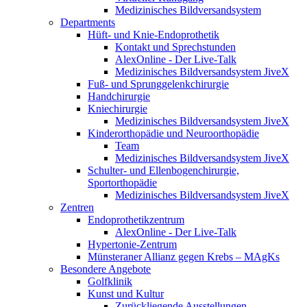
Medizinisches Bildversandsystem
Departments
Hüft- und Knie-Endoprothetik
Kontakt und Sprechstunden
AlexOnline - Der Live-Talk
Medizinisches Bildversandsystem JiveX
Fuß- und Sprunggelenkchirurgie
Handchirurgie
Kniechirurgie
Medizinisches Bildversandsystem JiveX
Kinderorthopädie und Neuroorthopädie
Team
Medizinisches Bildversandsystem JiveX
Schulter- und Ellenbogenchirurgie,
Sportorthopädie
Medizinisches Bildversandsystem JiveX
Zentren
Endoprothetikzentrum
AlexOnline - Der Live-Talk
Hypertonie-Zentrum
Münsteraner Allianz gegen Krebs – MAgKs
Besondere Angebote
Golfklinik
Kunst und Kultur
Zurückliegende Ausstellungen