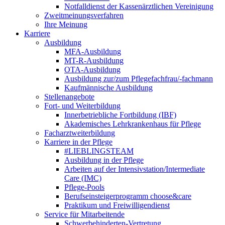
Notfalldienst der Kassenärztlichen Vereinigung
Zweitmeinungsverfahren
Ihre Meinung
Karriere
Ausbildung
MFA-Ausbildung
MT-R-Ausbildung
OTA-Ausbildung
Ausbildung zur/zum Pflegefachfrau/-fachmann
Kaufmännische Ausbildung
Stellenangebote
Fort- und Weiterbildung
Innerbetriebliche Fortbildung (IBF)
Akademisches Lehrkrankenhaus für Pflege
Facharztweiterbildung
Karriere in der Pflege
#LIEBLINGSTEAM
Ausbildung in der Pflege
Arbeiten auf der Intensivstation/Intermediate
Care (IMC)
Pflege-Pools
Berufseinsteigerprogramm choose&care
Praktikum und Freiwilligendienst
Service für Mitarbeitende
Schwerbehinderten-Vertretung