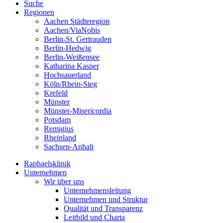
Suche
Regionen
Aachen Städteregion
Aachen/ViaNobis
Berlin-St. Gertrauden
Berlin-Hedwig
Berlin-Weißensee
Katharina Kasper
Hochsauerland
Köln/Rhein-Sieg
Krefeld
Münster
Münster-Misericordia
Potsdam
Remigius
Rheinland
Sachsen-Anhalt
Raphaelsklinik
Unternehmen
Wir über uns
Unternehmensleitung
Unternehmen und Struktur
Qualität und Transparenz
Leitbild und Charta