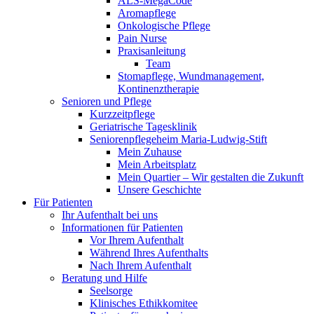
ALS-MegaCode
Aromapflege
Onkologische Pflege
Pain Nurse
Praxisanleitung
Team
Stomapflege, Wundmanagement,
Kontinenztherapie
Senioren und Pflege
Kurzzeitpflege
Geriatrische Tagesklinik
Seniorenpflegeheim Maria-Ludwig-Stift
Mein Zuhause
Mein Arbeitsplatz
Mein Quartier – Wir gestalten die Zukunft
Unsere Geschichte
Für Patienten
Ihr Aufenthalt bei uns
Informationen für Patienten
Vor Ihrem Aufenthalt
Während Ihres Aufenthalts
Nach Ihrem Aufenthalt
Beratung und Hilfe
Seelsorge
Klinisches Ethikkomitee