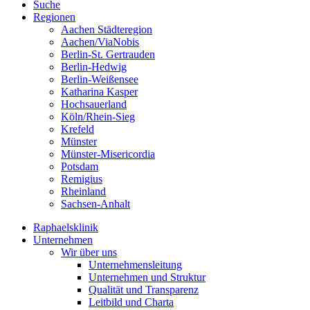
Suche
Regionen
Aachen Städteregion
Aachen/ViaNobis
Berlin-St. Gertrauden
Berlin-Hedwig
Berlin-Weißensee
Katharina Kasper
Hochsauerland
Köln/Rhein-Sieg
Krefeld
Münster
Münster-Misericordia
Potsdam
Remigius
Rheinland
Sachsen-Anhalt
Raphaelsklinik
Unternehmen
Wir über uns
Unternehmensleitung
Unternehmen und Struktur
Qualität und Transparenz
Leitbild und Charta