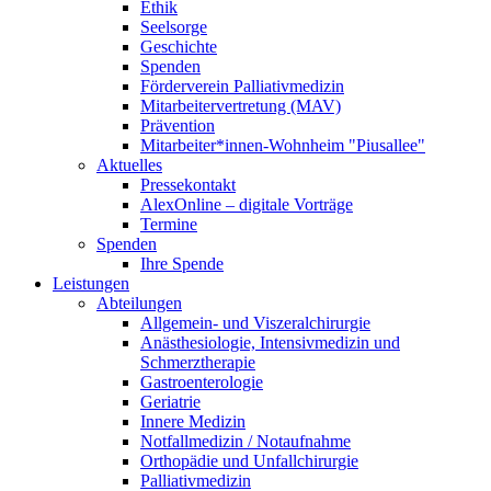
Ethik
Seelsorge
Geschichte
Spenden
Förderverein Palliativmedizin
Mitarbeitervertretung (MAV)
Prävention
Mitarbeiter*innen-Wohnheim "Piusallee"
Aktuelles
Pressekontakt
AlexOnline – digitale Vorträge
Termine
Spenden
Ihre Spende
Leistungen
Abteilungen
Allgemein- und Viszeralchirurgie
Anästhesiologie, Intensivmedizin und
Schmerztherapie
Gastroenterologie
Geriatrie
Innere Medizin
Notfallmedizin / Notaufnahme
Orthopädie und Unfallchirurgie
Palliativmedizin