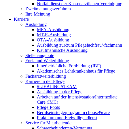
Notfalldienst der Kassenärztlichen Vereinigung
Zweitmeinungsverfahren
Ihre Meinung
Karriere
Ausbildung
MFA-Ausbildung
MT-R-Ausbildung
OTA-Ausbildung
Ausbildung zur/zum Pflegefachfrau/-fachmann
Kaufmännische Ausbildung
Stellenangebote
Fort- und Weiterbildung
Innerbetriebliche Fortbildung (IBF)
Akademisches Lehrkrankenhaus für Pflege
Facharztweiterbildung
Karriere in der Pflege
#LIEBLINGSTEAM
Ausbildung in der Pflege
Arbeiten auf der Intensivstation/Intermediate
Care (IMC)
Pflege-Pools
Berufseinsteigerprogramm choose&care
Praktikum und Freiwilligendienst
Service für Mitarbeitende
Schwerbehinderten-Vertretung