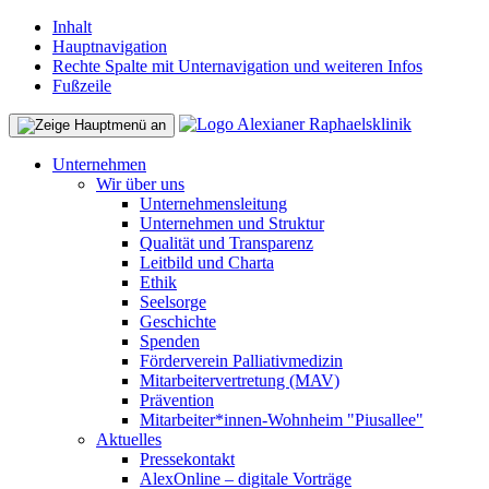
Inhalt
Hauptnavigation
Rechte Spalte mit Unternavigation und weiteren Infos
Fußzeile
Unternehmen
Wir über uns
Unternehmensleitung
Unternehmen und Struktur
Qualität und Transparenz
Leitbild und Charta
Ethik
Seelsorge
Geschichte
Spenden
Förderverein Palliativmedizin
Mitarbeitervertretung (MAV)
Prävention
Mitarbeiter*innen-Wohnheim "Piusallee"
Aktuelles
Pressekontakt
AlexOnline – digitale Vorträge