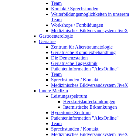
Team
Kontakt / Sprechstunden
Weiterbildungsmöglichkeiten in unserem
Team
Workshops / Fortbildungen
Medizinisches Bildversandsystem JiveX
Gastroenterologie
Geriatrie
Zentrum für Alterstraumatologie
Geriatrische Komplexbehandlung
Die Demenzstation
Geriatrische Tagesklinik
Patienteninformation "AlexOnline"
Team
Sprechstunden / Kontakt
Medizinisches Bildversandsystem JiveX
Innere Medizin
Leistungsspektrum
Herzkreislauferkrankungen
Internistische Erkrankungen
Hypertonie-Zentrum
Patienteninformation "AlexOnline"
Team
Sprechstunden / Kontakt
Medizinisches Bildversandsystem JiveX