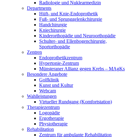
Radiologie und Nuklearmedizin
Departments
Hüft- und Knie-Endoprothetik
Fuß- und Sprunggelenkchirurgie
Handchirurgie
Kniechirurgie
Kinderorthopädie und Neuroorthopädie
Schulter- und Ellenbogenchirurgie,
Sportorthopädie
Zentren
Endoprothetikzentrum
Hypertonie-Zentrum
Münsteraner Allianz gegen Krebs – MAgKs
Besondere Angebote
Golfklinik
Kunst und Kultur
Webcam
Wahlleistungen
Virtueller Rundgang (Komfortstation)
Therapiezentrum
Logopädie
Ergotherapie
Physiotherapie
Rehabilitation
Zentrum für ambulante Rehabilitation