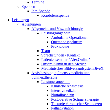
Termine
Spenden
Ihre Spende
Kondolenzspende
Leistungen
Abteilungen
Allgemein- und Viszeralchirurgie
Leistungsangebote
Ambulante Operationen
Operationsspektrum
Proktologie
Team
Sprechstunden / Kontakt
Patientenseminar "AlexOnline"
Unsere Klinik in den Medien
Medizinisches Bildversandsystem JiveX
Anästhesiologie, Intensivmedizin und
Schmerztherapie
Leistungsangebote
Klinische Anästhesie
Intensivmedizin
Notfallmedizin
Postoperative Schmerztherapie
Therapie chronischer Schmerzen
Palliativstation