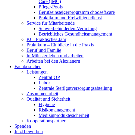
Care (IMC)
Pflege-Pools
Berufseinsteigerprogramm choose&care
Praktikum und Freiwilligendienst
Service für Mitarbeitende
Schwerbehinderten-Vertretung
Betriebliches Gesundheitsmanagement
PJ – Praktisches Jahr
Praktikum – Einblicke in die Praxis
Beruf und Familie
In Münster leben und arbeiten
Arbeiten bei den Alexianern
Fachbesucher
Leistungen
Zentral-OP
Labor
Zentrale Sterilgutversorgungsabteilung
Zusammenarbeit
Qualität und Sicherheit
Hygiene
Risikomanagement
Medizinproduktesicherheit
Kooperationspartner
Spenden
Jetzt bewerben