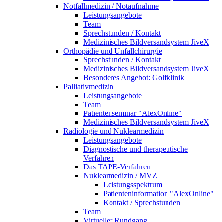
Notfallmedizin / Notaufnahme
Leistungsangebote
Team
Sprechstunden / Kontakt
Medizinisches Bildversandsystem JiveX
Orthopädie und Unfallchirurgie
Sprechstunden / Kontakt
Medizinisches Bildversandsystem JiveX
Besonderes Angebot: Golfklinik
Palliativmedizin
Leistungsangebote
Team
Patientenseminar "AlexOnline"
Medizinisches Bildversandsystem JiveX
Radiologie und Nuklearmedizin
Leistungsangebote
Diagnostische und therapeutische
Verfahren
Das TAPE-Verfahren
Nuklearmedizin / MVZ
Leistungsspektrum
Patienteninformation "AlexOnline"
Kontakt / Sprechstunden
Team
Virtueller Rundgang