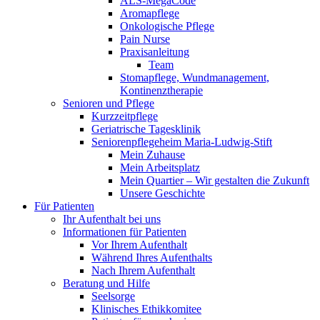
ALS-MegaCode
Aromapflege
Onkologische Pflege
Pain Nurse
Praxisanleitung
Team
Stomapflege, Wundmanagement,
Kontinenztherapie
Senioren und Pflege
Kurzzeitpflege
Geriatrische Tagesklinik
Seniorenpflegeheim Maria-Ludwig-Stift
Mein Zuhause
Mein Arbeitsplatz
Mein Quartier – Wir gestalten die Zukunft
Unsere Geschichte
Für Patienten
Ihr Aufenthalt bei uns
Informationen für Patienten
Vor Ihrem Aufenthalt
Während Ihres Aufenthalts
Nach Ihrem Aufenthalt
Beratung und Hilfe
Seelsorge
Klinisches Ethikkomitee