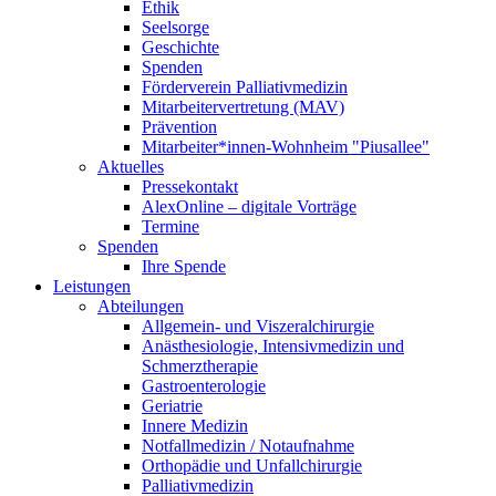
Ethik
Seelsorge
Geschichte
Spenden
Förderverein Palliativmedizin
Mitarbeitervertretung (MAV)
Prävention
Mitarbeiter*innen-Wohnheim "Piusallee"
Aktuelles
Pressekontakt
AlexOnline – digitale Vorträge
Termine
Spenden
Ihre Spende
Leistungen
Abteilungen
Allgemein- und Viszeralchirurgie
Anästhesiologie, Intensivmedizin und
Schmerztherapie
Gastroenterologie
Geriatrie
Innere Medizin
Notfallmedizin / Notaufnahme
Orthopädie und Unfallchirurgie
Palliativmedizin