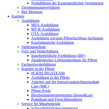
Notfalldienst der Kassenärztlichen Vereinigung
Zweitmeinungsverfahren
Ihre Meinung
Karriere
Ausbildung
MFA-Ausbildung
MT-R-Ausbildung
OTA-Ausbildung
Ausbildung zur/zum Pflegefachfrau/-fachmann
Kaufmännische Ausbildung
Stellenangebote
Fort- und Weiterbildung
Innerbetriebliche Fortbildung (IBF)
Akademisches Lehrkrankenhaus für Pflege
Facharztweiterbildung
Karriere in der Pflege
#LIEBLINGSTEAM
Ausbildung in der Pflege
Arbeiten auf der Intensivstation/Intermediate
Care (IMC)
Pflege-Pools
Berufseinsteigerprogramm choose&care
Praktikum und Freiwilligendienst
Service für Mitarbeitende
Schwerbehinderten-Vertretung