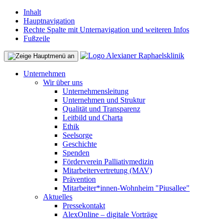
Inhalt
Hauptnavigation
Rechte Spalte mit Unternavigation und weiteren Infos
Fußzeile
Unternehmen
Wir über uns
Unternehmensleitung
Unternehmen und Struktur
Qualität und Transparenz
Leitbild und Charta
Ethik
Seelsorge
Geschichte
Spenden
Förderverein Palliativmedizin
Mitarbeitervertretung (MAV)
Prävention
Mitarbeiter*innen-Wohnheim "Piusallee"
Aktuelles
Pressekontakt
AlexOnline – digitale Vorträge