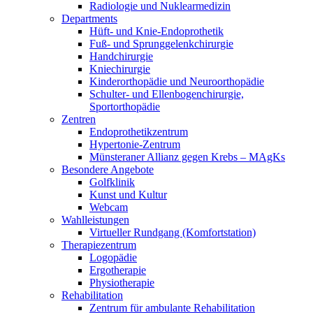
Radiologie und Nuklearmedizin
Departments
Hüft- und Knie-Endoprothetik
Fuß- und Sprunggelenkchirurgie
Handchirurgie
Kniechirurgie
Kinderorthopädie und Neuroorthopädie
Schulter- und Ellenbogenchirurgie,
Sportorthopädie
Zentren
Endoprothetikzentrum
Hypertonie-Zentrum
Münsteraner Allianz gegen Krebs – MAgKs
Besondere Angebote
Golfklinik
Kunst und Kultur
Webcam
Wahlleistungen
Virtueller Rundgang (Komfortstation)
Therapiezentrum
Logopädie
Ergotherapie
Physiotherapie
Rehabilitation
Zentrum für ambulante Rehabilitation