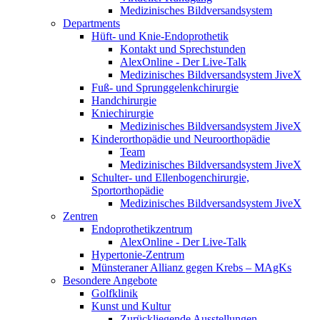
Medizinisches Bildversandsystem
Departments
Hüft- und Knie-Endoprothetik
Kontakt und Sprechstunden
AlexOnline - Der Live-Talk
Medizinisches Bildversandsystem JiveX
Fuß- und Sprunggelenkchirurgie
Handchirurgie
Kniechirurgie
Medizinisches Bildversandsystem JiveX
Kinderorthopädie und Neuroorthopädie
Team
Medizinisches Bildversandsystem JiveX
Schulter- und Ellenbogenchirurgie,
Sportorthopädie
Medizinisches Bildversandsystem JiveX
Zentren
Endoprothetikzentrum
AlexOnline - Der Live-Talk
Hypertonie-Zentrum
Münsteraner Allianz gegen Krebs – MAgKs
Besondere Angebote
Golfklinik
Kunst und Kultur
Zurückliegende Ausstellungen