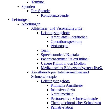
Termine
Spenden
Ihre Spende
Kondolenzspende
Leistungen
Abteilungen
Allgemein- und Viszeralchirurgie
Leistungsangebote
Ambulante Operationen
Operationsspektrum
Proktologie
Team
Sprechstunden / Kontakt
Patientenseminar "AlexOnline"
Unsere Klinik in den Medien
Medizinisches Bildversandsystem JiveX
Anästhesiologie, Intensivmedizin und
Schmerztherapie
Leistungsangebote
Klinische Anästhesie
Intensivmedizin
Notfallmedizin
Postoperative Schmerztherapie
Therapie chronischer Schmerzen
Palliativstation