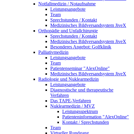
Notfallmedizin / Notaufnahme
Leistungsangebote
Team
Sprechstunden / Kontakt
Medizinisches Bildversandsystem JiveX
Orthopädie und Unfallchirurgie
Sprechstunden / Kontakt
Medizinisches Bildversandsystem JiveX
Besonderes Angebot: Golfklinik
Palliativmedizin
Leistungsangebote
Team
Patientenseminar "AlexOnline"
Medizinisches Bildversandsystem JiveX
Radiologie und Nuklearmedizin
Leistungsangebote
Diagnostische und therapeutische
Verfahren
Das TAPE-Verfahren
Nuklearmedizin / MVZ
Leistungsspektrum
Patienteninformation "AlexOnline"
Kontakt / Sprechstunden
Team
Virtueller Rundgang