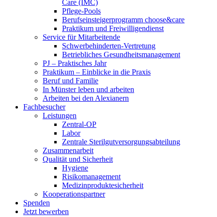
Care (IMC)
Pflege-Pools
Berufseinsteigerprogramm choose&care
Praktikum und Freiwilligendienst
Service für Mitarbeitende
Schwerbehinderten-Vertretung
Betriebliches Gesundheitsmanagement
PJ – Praktisches Jahr
Praktikum – Einblicke in die Praxis
Beruf und Familie
In Münster leben und arbeiten
Arbeiten bei den Alexianern
Fachbesucher
Leistungen
Zentral-OP
Labor
Zentrale Sterilgutversorgungsabteilung
Zusammenarbeit
Qualität und Sicherheit
Hygiene
Risikomanagement
Medizinproduktesicherheit
Kooperationspartner
Spenden
Jetzt bewerben