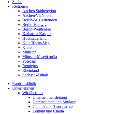
Suche
Regionen
Aachen Städteregion
Aachen/ViaNobis
Berlin-St. Gertrauden
Berlin-Hedwig
Berlin-Weißensee
Katharina Kasper
Hochsauerland
Köln/Rhein-Sieg
Krefeld
Münster
Münster-Misericordia
Potsdam
Remigius
Rheinland
Sachsen-Anhalt
Raphaelsklinik
Unternehmen
Wir über uns
Unternehmensleitung
Unternehmen und Struktur
Qualität und Transparenz
Leitbild und Charta