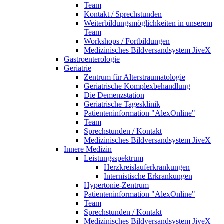
Team
Kontakt / Sprechstunden
Weiterbildungsmöglichkeiten in unserem
Team
Workshops / Fortbildungen
Medizinisches Bildversandsystem JiveX
Gastroenterologie
Geriatrie
Zentrum für Alterstraumatologie
Geriatrische Komplexbehandlung
Die Demenzstation
Geriatrische Tagesklinik
Patienteninformation "AlexOnline"
Team
Sprechstunden / Kontakt
Medizinisches Bildversandsystem JiveX
Innere Medizin
Leistungsspektrum
Herzkreislauferkrankungen
Internistische Erkrankungen
Hypertonie-Zentrum
Patienteninformation "AlexOnline"
Team
Sprechstunden / Kontakt
Medizinisches Bildversandsystem JiveX