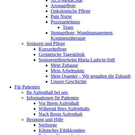
ALS-MegaCode
Aromapflege
Onkologische Pflege
Pain Nurse
Praxisanleitung
Team
Stomapflege, Wundmanagement,
Kontinenztherapie
Senioren und Pflege
Kurzzeitpflege
Geriatrische Tagesklinik
Seniorenpflegeheim Maria-Ludwig-Stift
Mein Zuhause
Mein Arbeitsplatz
Mein Quartier – Wir gestalten die Zukunft
Unsere Geschichte
Für Patienten
Ihr Aufenthalt bei uns
Informationen für Patienten
Vor Ihrem Aufenthalt
Während Ihres Aufenthalts
Nach Ihrem Aufenthalt
Beratung und Hilfe
Seelsorge
Klinisches Ethikkomitee