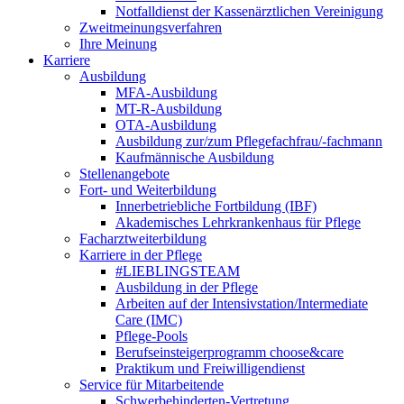
Notfalldienst der Kassenärztlichen Vereinigung
Zweitmeinungsverfahren
Ihre Meinung
Karriere
Ausbildung
MFA-Ausbildung
MT-R-Ausbildung
OTA-Ausbildung
Ausbildung zur/zum Pflegefachfrau/-fachmann
Kaufmännische Ausbildung
Stellenangebote
Fort- und Weiterbildung
Innerbetriebliche Fortbildung (IBF)
Akademisches Lehrkrankenhaus für Pflege
Facharztweiterbildung
Karriere in der Pflege
#LIEBLINGSTEAM
Ausbildung in der Pflege
Arbeiten auf der Intensivstation/Intermediate
Care (IMC)
Pflege-Pools
Berufseinsteigerprogramm choose&care
Praktikum und Freiwilligendienst
Service für Mitarbeitende
Schwerbehinderten-Vertretung