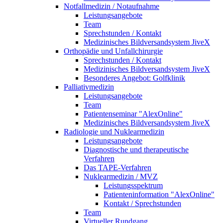
Notfallmedizin / Notaufnahme
Leistungsangebote
Team
Sprechstunden / Kontakt
Medizinisches Bildversandsystem JiveX
Orthopädie und Unfallchirurgie
Sprechstunden / Kontakt
Medizinisches Bildversandsystem JiveX
Besonderes Angebot: Golfklinik
Palliativmedizin
Leistungsangebote
Team
Patientenseminar "AlexOnline"
Medizinisches Bildversandsystem JiveX
Radiologie und Nuklearmedizin
Leistungsangebote
Diagnostische und therapeutische
Verfahren
Das TAPE-Verfahren
Nuklearmedizin / MVZ
Leistungsspektrum
Patienteninformation "AlexOnline"
Kontakt / Sprechstunden
Team
Virtueller Rundgang