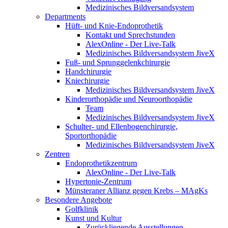
Medizinisches Bildversandsystem
Departments
Hüft- und Knie-Endoprothetik
Kontakt und Sprechstunden
AlexOnline - Der Live-Talk
Medizinisches Bildversandsystem JiveX
Fuß- und Sprunggelenkchirurgie
Handchirurgie
Kniechirurgie
Medizinisches Bildversandsystem JiveX
Kinderorthopädie und Neuroorthopädie
Team
Medizinisches Bildversandsystem JiveX
Schulter- und Ellenbogenchirurgie,
Sportorthopädie
Medizinisches Bildversandsystem JiveX
Zentren
Endoprothetikzentrum
AlexOnline - Der Live-Talk
Hypertonie-Zentrum
Münsteraner Allianz gegen Krebs – MAgKs
Besondere Angebote
Golfklinik
Kunst und Kultur
Zurückliegende Ausstellungen