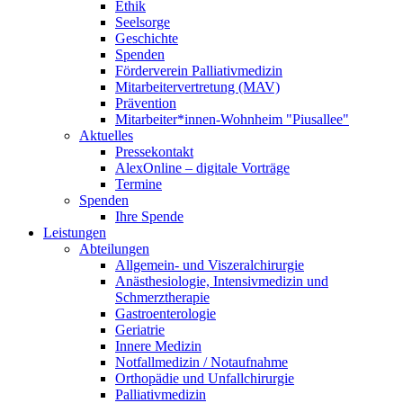
Ethik
Seelsorge
Geschichte
Spenden
Förderverein Palliativmedizin
Mitarbeitervertretung (MAV)
Prävention
Mitarbeiter*innen-Wohnheim "Piusallee"
Aktuelles
Pressekontakt
AlexOnline – digitale Vorträge
Termine
Spenden
Ihre Spende
Leistungen
Abteilungen
Allgemein- und Viszeralchirurgie
Anästhesiologie, Intensivmedizin und
Schmerztherapie
Gastroenterologie
Geriatrie
Innere Medizin
Notfallmedizin / Notaufnahme
Orthopädie und Unfallchirurgie
Palliativmedizin