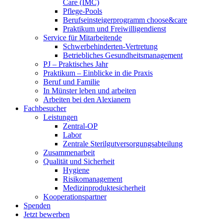
Care (IMC)
Pflege-Pools
Berufseinsteigerprogramm choose&care
Praktikum und Freiwilligendienst
Service für Mitarbeitende
Schwerbehinderten-Vertretung
Betriebliches Gesundheitsmanagement
PJ – Praktisches Jahr
Praktikum – Einblicke in die Praxis
Beruf und Familie
In Münster leben und arbeiten
Arbeiten bei den Alexianern
Fachbesucher
Leistungen
Zentral-OP
Labor
Zentrale Sterilgutversorgungsabteilung
Zusammenarbeit
Qualität und Sicherheit
Hygiene
Risikomanagement
Medizinproduktesicherheit
Kooperationspartner
Spenden
Jetzt bewerben