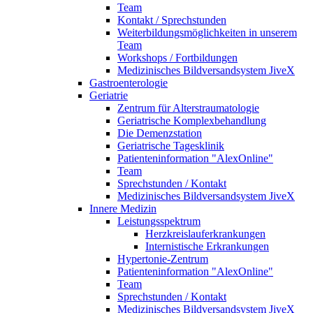
Team
Kontakt / Sprechstunden
Weiterbildungsmöglichkeiten in unserem
Team
Workshops / Fortbildungen
Medizinisches Bildversandsystem JiveX
Gastroenterologie
Geriatrie
Zentrum für Alterstraumatologie
Geriatrische Komplexbehandlung
Die Demenzstation
Geriatrische Tagesklinik
Patienteninformation "AlexOnline"
Team
Sprechstunden / Kontakt
Medizinisches Bildversandsystem JiveX
Innere Medizin
Leistungsspektrum
Herzkreislauferkrankungen
Internistische Erkrankungen
Hypertonie-Zentrum
Patienteninformation "AlexOnline"
Team
Sprechstunden / Kontakt
Medizinisches Bildversandsystem JiveX