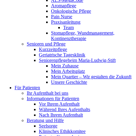
ALS-MegaCode
Aromapflege
Onkologische Pflege
Pain Nurse
Praxisanleitung
Team
Stomapflege, Wundmanagement,
Kontinenztherapie
Senioren und Pflege
Kurzzeitpflege
Geriatrische Tagesklinik
Seniorenpflegeheim Maria-Ludwig-Stift
Mein Zuhause
Mein Arbeitsplatz
Mein Quartier – Wir gestalten die Zukunft
Unsere Geschichte
Für Patienten
Ihr Aufenthalt bei uns
Informationen für Patienten
Vor Ihrem Aufenthalt
Während Ihres Aufenthalts
Nach Ihrem Aufenthalt
Beratung und Hilfe
Seelsorge
Klinisches Ethikkomitee