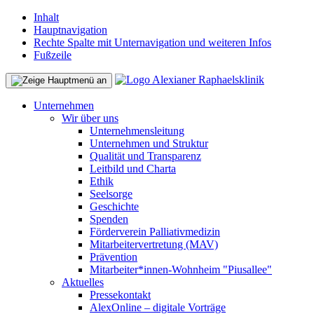
Inhalt
Hauptnavigation
Rechte Spalte mit Unternavigation und weiteren Infos
Fußzeile
Unternehmen
Wir über uns
Unternehmensleitung
Unternehmen und Struktur
Qualität und Transparenz
Leitbild und Charta
Ethik
Seelsorge
Geschichte
Spenden
Förderverein Palliativmedizin
Mitarbeitervertretung (MAV)
Prävention
Mitarbeiter*innen-Wohnheim "Piusallee"
Aktuelles
Pressekontakt
AlexOnline – digitale Vorträge