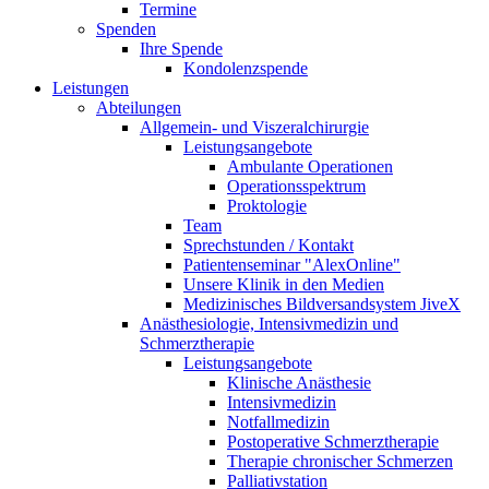
Termine
Spenden
Ihre Spende
Kondolenzspende
Leistungen
Abteilungen
Allgemein- und Viszeralchirurgie
Leistungsangebote
Ambulante Operationen
Operationsspektrum
Proktologie
Team
Sprechstunden / Kontakt
Patientenseminar "AlexOnline"
Unsere Klinik in den Medien
Medizinisches Bildversandsystem JiveX
Anästhesiologie, Intensivmedizin und
Schmerztherapie
Leistungsangebote
Klinische Anästhesie
Intensivmedizin
Notfallmedizin
Postoperative Schmerztherapie
Therapie chronischer Schmerzen
Palliativstation