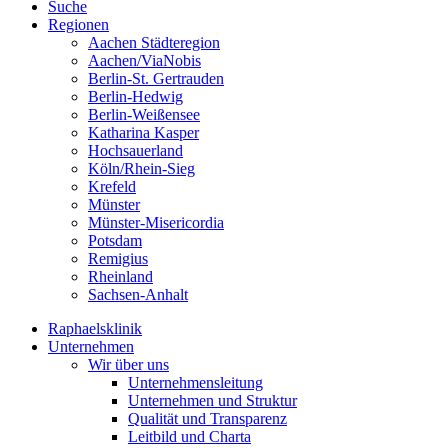
Suche
Regionen
Aachen Städteregion
Aachen/ViaNobis
Berlin-St. Gertrauden
Berlin-Hedwig
Berlin-Weißensee
Katharina Kasper
Hochsauerland
Köln/Rhein-Sieg
Krefeld
Münster
Münster-Misericordia
Potsdam
Remigius
Rheinland
Sachsen-Anhalt
Raphaelsklinik
Unternehmen
Wir über uns
Unternehmensleitung
Unternehmen und Struktur
Qualität und Transparenz
Leitbild und Charta