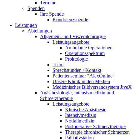
Termine
Spenden
Ihre Spende
Kondolenzspende
Leistungen
Abteilungen
Allgemein- und Viszeralchirurgie
Leistungsangebote
Ambulante Operationen
Operationsspektrum
Proktologie
Team
Sprechstunden / Kontakt
Patientenseminar "AlexOnline"
Unsere Klinik in den Medien
Medizinisches Bildversandsystem JiveX
Anästhesiologie, Intensivmedizin und
Schmerztherapie
Leistungsangebote
Klinische Anästhesie
Intensivmedizin
Notfallmedizin
Postoperative Schmerztherapie
Therapie chronischer Schmerzen
Palliativstation