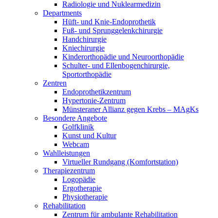
Radiologie und Nuklearmedizin
Departments
Hüft- und Knie-Endoprothetik
Fuß- und Sprunggelenkchirurgie
Handchirurgie
Kniechirurgie
Kinderorthopädie und Neuroorthopädie
Schulter- und Ellenbogenchirurgie,
Sportorthopädie
Zentren
Endoprothetikzentrum
Hypertonie-Zentrum
Münsteraner Allianz gegen Krebs – MAgKs
Besondere Angebote
Golfklinik
Kunst und Kultur
Webcam
Wahlleistungen
Virtueller Rundgang (Komfortstation)
Therapiezentrum
Logopädie
Ergotherapie
Physiotherapie
Rehabilitation
Zentrum für ambulante Rehabilitation