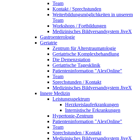
Team
Kontakt / Sprechstunden
Weiterbildungsmöglichkeiten in unserem
Team
Workshops / Fortbildungen
Medizinisches Bildversandsystem JiveX
Gastroenterologie
Geriatrie
Zentrum für Alterstraumatologie
Geriatrische Komplexbehandlung
Die Demenzstation
Geriatrische Tagesklinik
Patienteninformation "AlexOnline"
Team
Sprechstunden / Kontakt
Medizinisches Bildversandsystem JiveX
Innere Medizin
Leistungsspektrum
Herzkreislauferkrankungen
Internistische Erkrankungen
Hypertonie-Zentrum
Patienteninformation "AlexOnline"
Team
Sprechstunden / Kontakt
Medizinisches Bildversandsystem JiveX