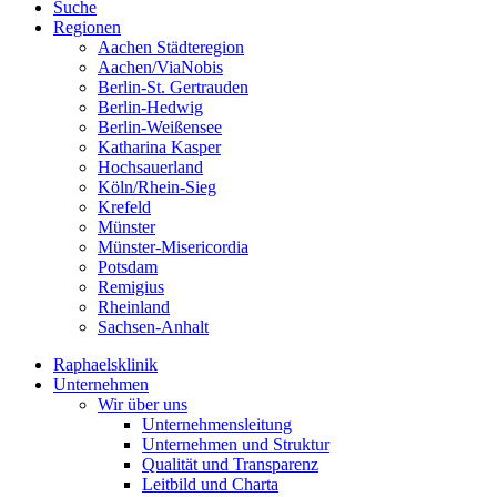
Suche
Regionen
Aachen Städteregion
Aachen/ViaNobis
Berlin-St. Gertrauden
Berlin-Hedwig
Berlin-Weißensee
Katharina Kasper
Hochsauerland
Köln/Rhein-Sieg
Krefeld
Münster
Münster-Misericordia
Potsdam
Remigius
Rheinland
Sachsen-Anhalt
Raphaelsklinik
Unternehmen
Wir über uns
Unternehmensleitung
Unternehmen und Struktur
Qualität und Transparenz
Leitbild und Charta