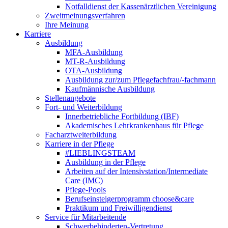
Notfalldienst der Kassenärztlichen Vereinigung
Zweitmeinungsverfahren
Ihre Meinung
Karriere
Ausbildung
MFA-Ausbildung
MT-R-Ausbildung
OTA-Ausbildung
Ausbildung zur/zum Pflegefachfrau/-fachmann
Kaufmännische Ausbildung
Stellenangebote
Fort- und Weiterbildung
Innerbetriebliche Fortbildung (IBF)
Akademisches Lehrkrankenhaus für Pflege
Facharztweiterbildung
Karriere in der Pflege
#LIEBLINGSTEAM
Ausbildung in der Pflege
Arbeiten auf der Intensivstation/Intermediate
Care (IMC)
Pflege-Pools
Berufseinsteigerprogramm choose&care
Praktikum und Freiwilligendienst
Service für Mitarbeitende
Schwerbehinderten-Vertretung