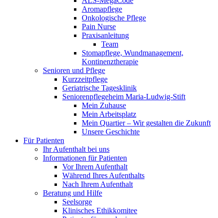
ALS-MegaCode
Aromapflege
Onkologische Pflege
Pain Nurse
Praxisanleitung
Team
Stomapflege, Wundmanagement,
Kontinenztherapie
Senioren und Pflege
Kurzzeitpflege
Geriatrische Tagesklinik
Seniorenpflegeheim Maria-Ludwig-Stift
Mein Zuhause
Mein Arbeitsplatz
Mein Quartier – Wir gestalten die Zukunft
Unsere Geschichte
Für Patienten
Ihr Aufenthalt bei uns
Informationen für Patienten
Vor Ihrem Aufenthalt
Während Ihres Aufenthalts
Nach Ihrem Aufenthalt
Beratung und Hilfe
Seelsorge
Klinisches Ethikkomitee