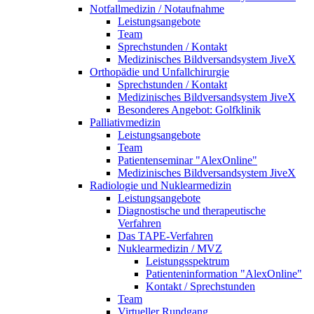
Notfallmedizin / Notaufnahme
Leistungsangebote
Team
Sprechstunden / Kontakt
Medizinisches Bildversandsystem JiveX
Orthopädie und Unfallchirurgie
Sprechstunden / Kontakt
Medizinisches Bildversandsystem JiveX
Besonderes Angebot: Golfklinik
Palliativmedizin
Leistungsangebote
Team
Patientenseminar "AlexOnline"
Medizinisches Bildversandsystem JiveX
Radiologie und Nuklearmedizin
Leistungsangebote
Diagnostische und therapeutische
Verfahren
Das TAPE-Verfahren
Nuklearmedizin / MVZ
Leistungsspektrum
Patienteninformation "AlexOnline"
Kontakt / Sprechstunden
Team
Virtueller Rundgang