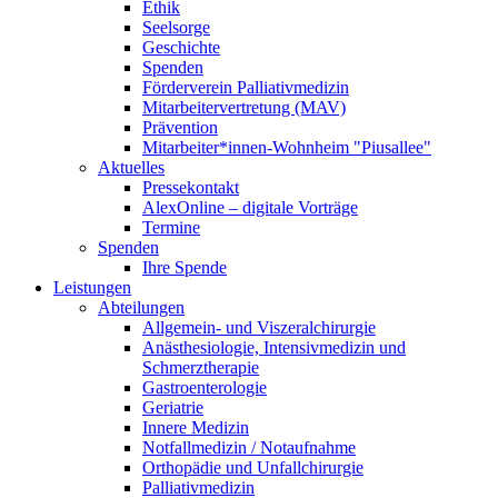
Ethik
Seelsorge
Geschichte
Spenden
Förderverein Palliativmedizin
Mitarbeitervertretung (MAV)
Prävention
Mitarbeiter*innen-Wohnheim "Piusallee"
Aktuelles
Pressekontakt
AlexOnline – digitale Vorträge
Termine
Spenden
Ihre Spende
Leistungen
Abteilungen
Allgemein- und Viszeralchirurgie
Anästhesiologie, Intensivmedizin und
Schmerztherapie
Gastroenterologie
Geriatrie
Innere Medizin
Notfallmedizin / Notaufnahme
Orthopädie und Unfallchirurgie
Palliativmedizin