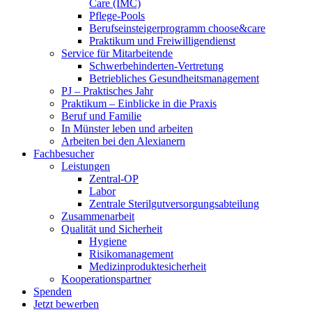
Care (IMC)
Pflege-Pools
Berufseinsteigerprogramm choose&care
Praktikum und Freiwilligendienst
Service für Mitarbeitende
Schwerbehinderten-Vertretung
Betriebliches Gesundheitsmanagement
PJ – Praktisches Jahr
Praktikum – Einblicke in die Praxis
Beruf und Familie
In Münster leben und arbeiten
Arbeiten bei den Alexianern
Fachbesucher
Leistungen
Zentral-OP
Labor
Zentrale Sterilgutversorgungsabteilung
Zusammenarbeit
Qualität und Sicherheit
Hygiene
Risikomanagement
Medizinproduktesicherheit
Kooperationspartner
Spenden
Jetzt bewerben