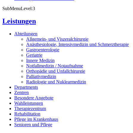
SubMenuLevel:3
Leistungen
Abteilungen
Allgemein- und Viszeralchirurgie
Anästhesiologie, Intensivmedizin und Schmerztherapie
Gastroenterologie
Geriatrie
Innere Medizin
Notfallmedizin / Notaufnahme
Orthopädie und Unfallchirurgie
Palliativmedizin
Radiologie und Nuklearmedizin
Departments
Zentren
Besondere Angebote
Wahlleistungen
Therapiezentrum
Rehabilitation
Pflege im Krankenhaus
Senioren und Pflege