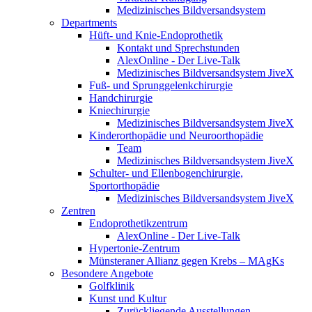
Medizinisches Bildversandsystem
Departments
Hüft- und Knie-Endoprothetik
Kontakt und Sprechstunden
AlexOnline - Der Live-Talk
Medizinisches Bildversandsystem JiveX
Fuß- und Sprunggelenkchirurgie
Handchirurgie
Kniechirurgie
Medizinisches Bildversandsystem JiveX
Kinderorthopädie und Neuroorthopädie
Team
Medizinisches Bildversandsystem JiveX
Schulter- und Ellenbogenchirurgie,
Sportorthopädie
Medizinisches Bildversandsystem JiveX
Zentren
Endoprothetikzentrum
AlexOnline - Der Live-Talk
Hypertonie-Zentrum
Münsteraner Allianz gegen Krebs – MAgKs
Besondere Angebote
Golfklinik
Kunst und Kultur
Zurückliegende Ausstellungen