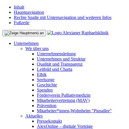
Inhalt
Hauptnavigation
Rechte Spalte mit Unternavigation und weiteren Infos
Fußzeile
Unternehmen
Wir über uns
Unternehmensleitung
Unternehmen und Struktur
Qualität und Transparenz
Leitbild und Charta
Ethik
Seelsorge
Geschichte
Spenden
Förderverein Palliativmedizin
Mitarbeitervertretung (MAV)
Prävention
Mitarbeiter*innen-Wohnheim "Piusallee"
Aktuelles
Pressekontakt
AlexOnline – digitale Vorträge