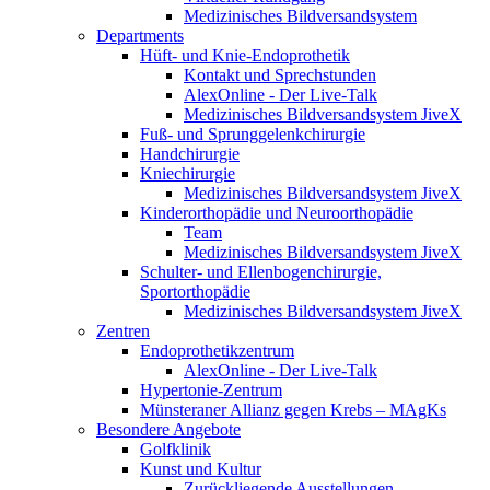
Medizinisches Bildversandsystem
Departments
Hüft- und Knie-Endoprothetik
Kontakt und Sprechstunden
AlexOnline - Der Live-Talk
Medizinisches Bildversandsystem JiveX
Fuß- und Sprunggelenkchirurgie
Handchirurgie
Kniechirurgie
Medizinisches Bildversandsystem JiveX
Kinderorthopädie und Neuroorthopädie
Team
Medizinisches Bildversandsystem JiveX
Schulter- und Ellenbogenchirurgie,
Sportorthopädie
Medizinisches Bildversandsystem JiveX
Zentren
Endoprothetikzentrum
AlexOnline - Der Live-Talk
Hypertonie-Zentrum
Münsteraner Allianz gegen Krebs – MAgKs
Besondere Angebote
Golfklinik
Kunst und Kultur
Zurückliegende Ausstellungen