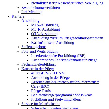
Notfalldienst der Kassenärztlichen Vereinigung
Zweitmeinungsverfahren
Ihre Meinung
Karriere
Ausbildung
MFA-Ausbildung
MT-R-Ausbildung
OTA-Ausbildung
Ausbildung zur/zum Pflegefachfrau/-fachmann
Kaufmännische Ausbildung
Stellenangebote
Fort- und Weiterbildung
Innerbetriebliche Fortbildung (IBF)
Akademisches Lehrkrankenhaus für Pflege
Facharztweiterbildung
Karriere in der Pflege
#LIEBLINGSTEAM
Ausbildung in der Pflege
Arbeiten auf der Intensivstation/Intermediate
Care (IMC)
Pflege-Pools
Berufseinsteigerprogramm choose&care
Praktikum und Freiwilligendienst
Service für Mitarbeitende
Schwerbehinderten-Vertretung