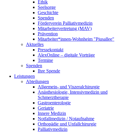
Ethik
Seelsorge
Geschichte
Spenden
Förderverein Palliativmedizin
Mitarbeitervertretung (MAV)
Prävention
Mitarbeiter*innen-Wohnheim "Piusallee"
Aktuelles
Pressekontakt
AlexOnline – digitale Vorträge
Termine
Spenden
Ihre Spende
Leistungen
Abteilungen
Allgemein- und Viszeralchirurgie
Anästhesiologie, Intensivmedizin und
Schmerztherapie
Gastroenterologie
Geriatrie
Innere Medizin
Notfallmedizin / Notaufnahme
Orthopädie und Unfallchirurgie
Palliativmedizin