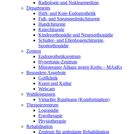
Radiologie und Nuklearmedizin
Departments
Hüft- und Knie-Endoprothetik
Fuß- und Sprunggelenkchirurgie
Handchirurgie
Kniechirurgie
Kinderorthopädie und Neuroorthopädie
Schulter- und Ellenbogenchirurgie,
Sportorthopädie
Zentren
Endoprothetikzentrum
Hypertonie-Zentrum
Münsteraner Allianz gegen Krebs – MAgKs
Besondere Angebote
Golfklinik
Kunst und Kultur
Webcam
Wahlleistungen
Virtueller Rundgang (Komfortstation)
Therapiezentrum
Logopädie
Ergotherapie
Physiotherapie
Rehabilitation
Zentrum für ambulante Rehabilitation