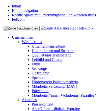
Inhalt
Hauptnavigation
Rechte Spalte mit Unternavigation und weiteren Infos
Fußzeile
Unternehmen
Wir über uns
Unternehmensleitung
Unternehmen und Struktur
Qualität und Transparenz
Leitbild und Charta
Ethik
Seelsorge
Geschichte
Spenden
Förderverein Palliativmedizin
Mitarbeitervertretung (MAV)
Prävention
Mitarbeiter*innen-Wohnheim "Piusallee"
Aktuelles
Pressekontakt
AlexOnline – digitale Vorträge