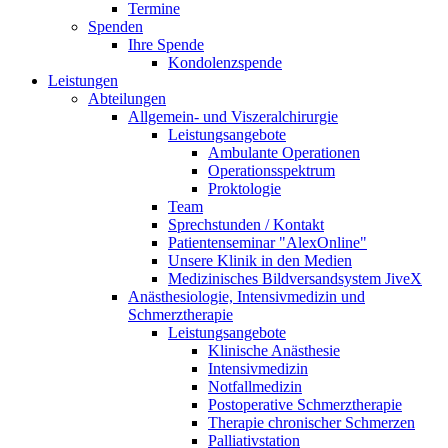
Termine
Spenden
Ihre Spende
Kondolenzspende
Leistungen
Abteilungen
Allgemein- und Viszeralchirurgie
Leistungsangebote
Ambulante Operationen
Operationsspektrum
Proktologie
Team
Sprechstunden / Kontakt
Patientenseminar "AlexOnline"
Unsere Klinik in den Medien
Medizinisches Bildversandsystem JiveX
Anästhesiologie, Intensivmedizin und
Schmerztherapie
Leistungsangebote
Klinische Anästhesie
Intensivmedizin
Notfallmedizin
Postoperative Schmerztherapie
Therapie chronischer Schmerzen
Palliativstation