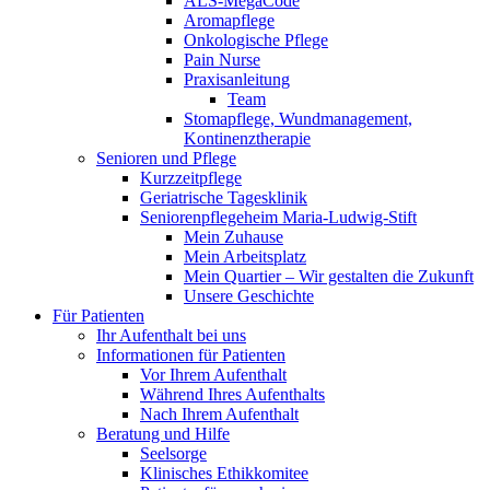
ALS-MegaCode
Aromapflege
Onkologische Pflege
Pain Nurse
Praxisanleitung
Team
Stomapflege, Wundmanagement,
Kontinenztherapie
Senioren und Pflege
Kurzzeitpflege
Geriatrische Tagesklinik
Seniorenpflegeheim Maria-Ludwig-Stift
Mein Zuhause
Mein Arbeitsplatz
Mein Quartier – Wir gestalten die Zukunft
Unsere Geschichte
Für Patienten
Ihr Aufenthalt bei uns
Informationen für Patienten
Vor Ihrem Aufenthalt
Während Ihres Aufenthalts
Nach Ihrem Aufenthalt
Beratung und Hilfe
Seelsorge
Klinisches Ethikkomitee