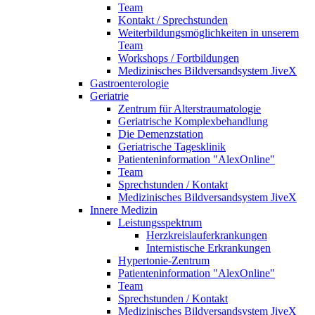
Team
Kontakt / Sprechstunden
Weiterbildungsmöglichkeiten in unserem
Team
Workshops / Fortbildungen
Medizinisches Bildversandsystem JiveX
Gastroenterologie
Geriatrie
Zentrum für Alterstraumatologie
Geriatrische Komplexbehandlung
Die Demenzstation
Geriatrische Tagesklinik
Patienteninformation "AlexOnline"
Team
Sprechstunden / Kontakt
Medizinisches Bildversandsystem JiveX
Innere Medizin
Leistungsspektrum
Herzkreislauferkrankungen
Internistische Erkrankungen
Hypertonie-Zentrum
Patienteninformation "AlexOnline"
Team
Sprechstunden / Kontakt
Medizinisches Bildversandsystem JiveX