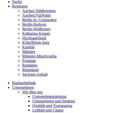
Suche
Regionen
Aachen Städteregion
Aachen/ViaNobis
Berlin-St. Gertrauden
Berlin-Hedwig
Berlin-Weißensee
Katharina Kasper
Hochsauerland
Köln/Rhein-Sieg
Krefeld
Münster
Münster-Misericordia
Potsdam
Remigius
Rheinland
Sachsen-Anhalt
Raphaelsklinik
Unternehmen
Wir über uns
Unternehmensleitung
Unternehmen und Struktur
Qualität und Transparenz
Leitbild und Charta