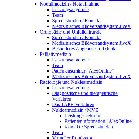
Notfallmedizin / Notaufnahme
Leistungsangebote
Team
Sprechstunden / Kontakt
Medizinisches Bildversandsystem JiveX
Orthopädie und Unfallchirurgie
Sprechstunden / Kontakt
Medizinisches Bildversandsystem JiveX
Besonderes Angebot: Golfklinik
Palliativmedizin
Leistungsangebote
Team
Patientenseminar "AlexOnline"
Medizinisches Bildversandsystem JiveX
Radiologie und Nuklearmedizin
Leistungsangebote
Diagnostische und therapeutische
Verfahren
Das TAPE-Verfahren
Nuklearmedizin / MVZ
Leistungsspektrum
Patienteninformation "AlexOnline"
Kontakt / Sprechstunden
Team
Virtueller Rundgang