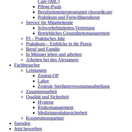
Care (IMC)
Pflege-Pools
Berufseinsteigerprogramm choose&care
Praktikum und Freiwilligendienst
Service für Mitarbeitende
Schwerbehinderten-Vertretung
Betriebliches Gesundheitsmanagement
PJ – Praktisches Jahr
Praktikum – Einblicke in die Praxis
Beruf und Familie
In Münster leben und arbeiten
Arbeiten bei den Alexianern
Fachbesucher
Leistungen
Zentral-OP
Labor
Zentrale Sterilgutversorgungsabteilung
Zusammenarbeit
Qualität und Sicherheit
Hygiene
Risikomanagement
Medizinproduktesicherheit
Kooperationspartner
Spenden
Jetzt bewerben