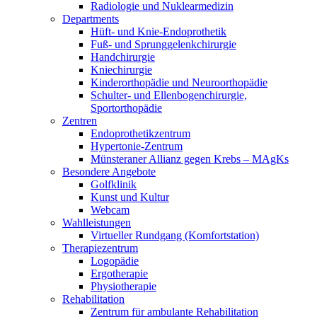
Radiologie und Nuklearmedizin
Departments
Hüft- und Knie-Endoprothetik
Fuß- und Sprunggelenkchirurgie
Handchirurgie
Kniechirurgie
Kinderorthopädie und Neuroorthopädie
Schulter- und Ellenbogenchirurgie,
Sportorthopädie
Zentren
Endoprothetikzentrum
Hypertonie-Zentrum
Münsteraner Allianz gegen Krebs – MAgKs
Besondere Angebote
Golfklinik
Kunst und Kultur
Webcam
Wahlleistungen
Virtueller Rundgang (Komfortstation)
Therapiezentrum
Logopädie
Ergotherapie
Physiotherapie
Rehabilitation
Zentrum für ambulante Rehabilitation