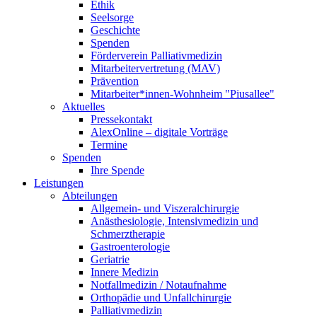
Ethik
Seelsorge
Geschichte
Spenden
Förderverein Palliativmedizin
Mitarbeitervertretung (MAV)
Prävention
Mitarbeiter*innen-Wohnheim "Piusallee"
Aktuelles
Pressekontakt
AlexOnline – digitale Vorträge
Termine
Spenden
Ihre Spende
Leistungen
Abteilungen
Allgemein- und Viszeralchirurgie
Anästhesiologie, Intensivmedizin und
Schmerztherapie
Gastroenterologie
Geriatrie
Innere Medizin
Notfallmedizin / Notaufnahme
Orthopädie und Unfallchirurgie
Palliativmedizin