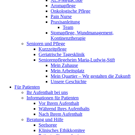
ALS-MegaCode
Aromapflege
Onkologische Pflege
Pain Nurse
Praxisanleitung
Team
Stomapflege, Wundmanagement,
Kontinenztherapie
Senioren und Pflege
Kurzzeitpflege
Geriatrische Tagesklinik
Seniorenpflegeheim Maria-Ludwig-Stift
Mein Zuhause
Mein Arbeitsplatz
Mein Quartier – Wir gestalten die Zukunft
Unsere Geschichte
Für Patienten
Ihr Aufenthalt bei uns
Informationen für Patienten
Vor Ihrem Aufenthalt
Während Ihres Aufenthalts
Nach Ihrem Aufenthalt
Beratung und Hilfe
Seelsorge
Klinisches Ethikkomitee