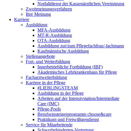
Notfalldienst der Kassenärztlichen Vereinigung
Zweitmeinungsverfahren
Ihre Meinung
Karriere
Ausbildung
MFA-Ausbildung
MT-R-Ausbildung
OTA-Ausbildung
Ausbildung zur/zum Pflegefachfrau/-fachmann
Kaufmännische Ausbildung
Stellenangebote
Fort- und Weiterbildung
Innerbetriebliche Fortbildung (IBF)
Akademisches Lehrkrankenhaus für Pflege
Facharztweiterbildung
Karriere in der Pflege
#LIEBLINGSTEAM
Ausbildung in der Pflege
Arbeiten auf der Intensivstation/Intermediate
Care (IMC)
Pflege-Pools
Berufseinsteigerprogramm choose&care
Praktikum und Freiwilligendienst
Service für Mitarbeitende
Schwerbehinderten-Vertretung