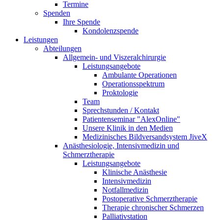
Termine
Spenden
Ihre Spende
Kondolenzspende
Leistungen
Abteilungen
Allgemein- und Viszeralchirurgie
Leistungsangebote
Ambulante Operationen
Operationsspektrum
Proktologie
Team
Sprechstunden / Kontakt
Patientenseminar "AlexOnline"
Unsere Klinik in den Medien
Medizinisches Bildversandsystem JiveX
Anästhesiologie, Intensivmedizin und
Schmerztherapie
Leistungsangebote
Klinische Anästhesie
Intensivmedizin
Notfallmedizin
Postoperative Schmerztherapie
Therapie chronischer Schmerzen
Palliativstation