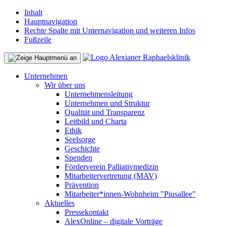
Inhalt
Hauptnavigation
Rechte Spalte mit Unternavigation und weiteren Infos
Fußzeile
Unternehmen
Wir über uns
Unternehmensleitung
Unternehmen und Struktur
Qualität und Transparenz
Leitbild und Charta
Ethik
Seelsorge
Geschichte
Spenden
Förderverein Palliativmedizin
Mitarbeitervertretung (MAV)
Prävention
Mitarbeiter*innen-Wohnheim "Piusallee"
Aktuelles
Pressekontakt
AlexOnline – digitale Vorträge