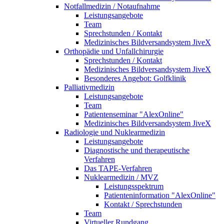
Notfallmedizin / Notaufnahme
Leistungsangebote
Team
Sprechstunden / Kontakt
Medizinisches Bildversandsystem JiveX
Orthopädie und Unfallchirurgie
Sprechstunden / Kontakt
Medizinisches Bildversandsystem JiveX
Besonderes Angebot: Golfklinik
Palliativmedizin
Leistungsangebote
Team
Patientenseminar "AlexOnline"
Medizinisches Bildversandsystem JiveX
Radiologie und Nuklearmedizin
Leistungsangebote
Diagnostische und therapeutische
Verfahren
Das TAPE-Verfahren
Nuklearmedizin / MVZ
Leistungsspektrum
Patienteninformation "AlexOnline"
Kontakt / Sprechstunden
Team
Virtueller Rundgang