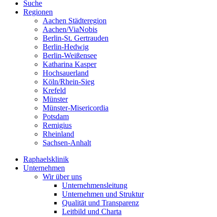
Suche
Regionen
Aachen Städteregion
Aachen/ViaNobis
Berlin-St. Gertrauden
Berlin-Hedwig
Berlin-Weißensee
Katharina Kasper
Hochsauerland
Köln/Rhein-Sieg
Krefeld
Münster
Münster-Misericordia
Potsdam
Remigius
Rheinland
Sachsen-Anhalt
Raphaelsklinik
Unternehmen
Wir über uns
Unternehmensleitung
Unternehmen und Struktur
Qualität und Transparenz
Leitbild und Charta