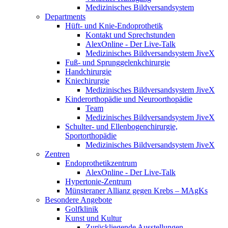
Medizinisches Bildversandsystem
Departments
Hüft- und Knie-Endoprothetik
Kontakt und Sprechstunden
AlexOnline - Der Live-Talk
Medizinisches Bildversandsystem JiveX
Fuß- und Sprunggelenkchirurgie
Handchirurgie
Kniechirurgie
Medizinisches Bildversandsystem JiveX
Kinderorthopädie und Neuroorthopädie
Team
Medizinisches Bildversandsystem JiveX
Schulter- und Ellenbogenchirurgie,
Sportorthopädie
Medizinisches Bildversandsystem JiveX
Zentren
Endoprothetikzentrum
AlexOnline - Der Live-Talk
Hypertonie-Zentrum
Münsteraner Allianz gegen Krebs – MAgKs
Besondere Angebote
Golfklinik
Kunst und Kultur
Zurückliegende Ausstellungen