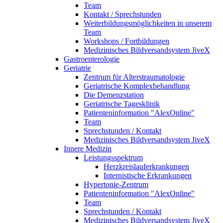
Team
Kontakt / Sprechstunden
Weiterbildungsmöglichkeiten in unserem
Team
Workshops / Fortbildungen
Medizinisches Bildversandsystem JiveX
Gastroenterologie
Geriatrie
Zentrum für Alterstraumatologie
Geriatrische Komplexbehandlung
Die Demenzstation
Geriatrische Tagesklinik
Patienteninformation "AlexOnline"
Team
Sprechstunden / Kontakt
Medizinisches Bildversandsystem JiveX
Innere Medizin
Leistungsspektrum
Herzkreislauferkrankungen
Internistische Erkrankungen
Hypertonie-Zentrum
Patienteninformation "AlexOnline"
Team
Sprechstunden / Kontakt
Medizinisches Bildversandsystem JiveX