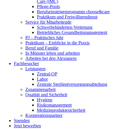
Care (IMC)
Pflege-Pools
Berufseinsteigerprogramm choose&care
Praktikum und Freiwilligendienst
Service für Mitarbeitende
Schwerbehinderten-Vertretung
Betriebliches Gesundheitsmanagement
PJ – Praktisches Jahr
Praktikum – Einblicke in die Praxis
Beruf und Familie
In Münster leben und arbeiten
Arbeiten bei den Alexianern
Fachbesucher
Leistungen
Zentral-OP
Labor
Zentrale Sterilgutversorgungsabteilung
Zusammenarbeit
Qualität und Sicherheit
Hygiene
Risikomanagement
Medizinproduktesicherheit
Kooperationspartner
Spenden
Jetzt bewerben