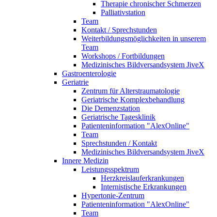
Therapie chronischer Schmerzen
Palliativstation
Team
Kontakt / Sprechstunden
Weiterbildungsmöglichkeiten in unserem
Team
Workshops / Fortbildungen
Medizinisches Bildversandsystem JiveX
Gastroenterologie
Geriatrie
Zentrum für Alterstraumatologie
Geriatrische Komplexbehandlung
Die Demenzstation
Geriatrische Tagesklinik
Patienteninformation "AlexOnline"
Team
Sprechstunden / Kontakt
Medizinisches Bildversandsystem JiveX
Innere Medizin
Leistungsspektrum
Herzkreislauferkrankungen
Internistische Erkrankungen
Hypertonie-Zentrum
Patienteninformation "AlexOnline"
Team