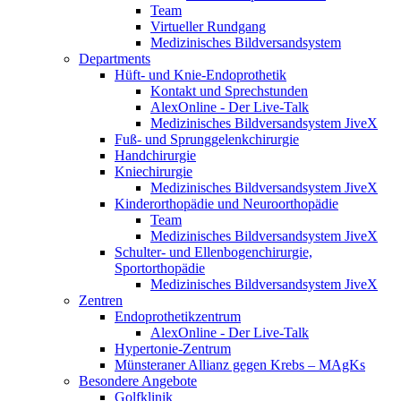
Team
Virtueller Rundgang
Medizinisches Bildversandsystem
Departments
Hüft- und Knie-Endoprothetik
Kontakt und Sprechstunden
AlexOnline - Der Live-Talk
Medizinisches Bildversandsystem JiveX
Fuß- und Sprunggelenkchirurgie
Handchirurgie
Kniechirurgie
Medizinisches Bildversandsystem JiveX
Kinderorthopädie und Neuroorthopädie
Team
Medizinisches Bildversandsystem JiveX
Schulter- und Ellenbogenchirurgie,
Sportorthopädie
Medizinisches Bildversandsystem JiveX
Zentren
Endoprothetikzentrum
AlexOnline - Der Live-Talk
Hypertonie-Zentrum
Münsteraner Allianz gegen Krebs – MAgKs
Besondere Angebote
Golfklinik