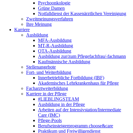
Psychoonkologie
Grüne Damen
Notfalldienst der Kassenärztlichen Vereinigung
Zweitmeinungsverfahren
Ihre Meinung
Karriere
Ausbildung
MFA-Ausbildung
MT-R-Ausbildung
OTA-Ausbildung
Ausbildung zur/zum Pflegefachfrau/-fachmann
Kaufmännische Ausbildung
Stellenangebote
Fort- und Weiterbildung
Innerbetriebliche Fortbildung (IBF)
Akademisches Lehrkrankenhaus für Pflege
Facharztweiterbildung
Karriere in der Pflege
#LIEBLINGSTEAM
Ausbildung in der Pflege
Arbeiten auf der Intensivstation/Intermediate
Care (IMC)
Pflege-Pools
Berufseinsteigerprogramm choose&care
Praktikum und Freiwilligendienst