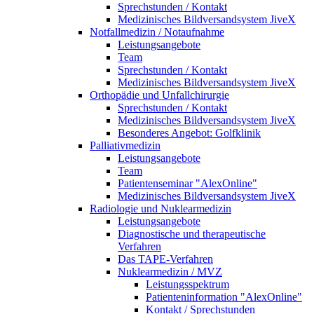
Sprechstunden / Kontakt
Medizinisches Bildversandsystem JiveX
Notfallmedizin / Notaufnahme
Leistungsangebote
Team
Sprechstunden / Kontakt
Medizinisches Bildversandsystem JiveX
Orthopädie und Unfallchirurgie
Sprechstunden / Kontakt
Medizinisches Bildversandsystem JiveX
Besonderes Angebot: Golfklinik
Palliativmedizin
Leistungsangebote
Team
Patientenseminar "AlexOnline"
Medizinisches Bildversandsystem JiveX
Radiologie und Nuklearmedizin
Leistungsangebote
Diagnostische und therapeutische
Verfahren
Das TAPE-Verfahren
Nuklearmedizin / MVZ
Leistungsspektrum
Patienteninformation "AlexOnline"
Kontakt / Sprechstunden