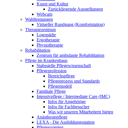
Kunst und Kultur
Zurückliegende Ausstellungen
Webcam
Wahlleistungen
Virtueller Rundgang (Komfortstation)
Therapiezentrum
Logopädie
Ergotherapie
Physiotherapie
Rehabilitation
Zentrum für ambulante Rehabilitation
Pflege im Krankenhaus
Stabsstelle Pflegewissenschaft
Pflegeprofession
Bereichspflege
Pflegeprozess und Standards
Pflegemodell
Familiale Pflege
Intensivpflege / Intermediate Care (IMC)
Infos für Angehörige
Infos für Fachbesucher
Was wir unseren Mitarbeitern bieten
Anästhesiepflege
LEXA - Die Ausbildungsstation
Pflegeexperten