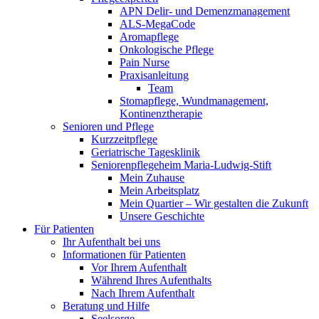
APN Delir- und Demenzmanagement
ALS-MegaCode
Aromapflege
Onkologische Pflege
Pain Nurse
Praxisanleitung
Team
Stomapflege, Wundmanagement,
Kontinenztherapie
Senioren und Pflege
Kurzzeitpflege
Geriatrische Tagesklinik
Seniorenpflegeheim Maria-Ludwig-Stift
Mein Zuhause
Mein Arbeitsplatz
Mein Quartier – Wir gestalten die Zukunft
Unsere Geschichte
Für Patienten
Ihr Aufenthalt bei uns
Informationen für Patienten
Vor Ihrem Aufenthalt
Während Ihres Aufenthalts
Nach Ihrem Aufenthalt
Beratung und Hilfe
Seelsorge