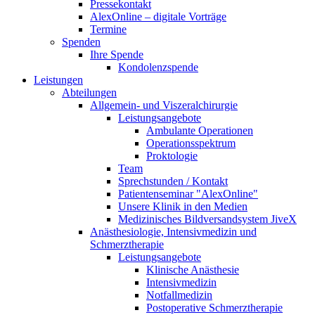
Pressekontakt
AlexOnline – digitale Vorträge
Termine
Spenden
Ihre Spende
Kondolenzspende
Leistungen
Abteilungen
Allgemein- und Viszeralchirurgie
Leistungsangebote
Ambulante Operationen
Operationsspektrum
Proktologie
Team
Sprechstunden / Kontakt
Patientenseminar "AlexOnline"
Unsere Klinik in den Medien
Medizinisches Bildversandsystem JiveX
Anästhesiologie, Intensivmedizin und
Schmerztherapie
Leistungsangebote
Klinische Anästhesie
Intensivmedizin
Notfallmedizin
Postoperative Schmerztherapie