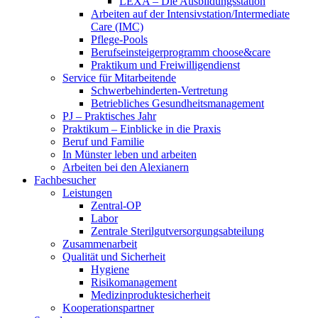
LEXA – Die Ausbildungsstation
Arbeiten auf der Intensivstation/Intermediate
Care (IMC)
Pflege-Pools
Berufseinsteigerprogramm choose&care
Praktikum und Freiwilligendienst
Service für Mitarbeitende
Schwerbehinderten-Vertretung
Betriebliches Gesundheitsmanagement
PJ – Praktisches Jahr
Praktikum – Einblicke in die Praxis
Beruf und Familie
In Münster leben und arbeiten
Arbeiten bei den Alexianern
Fachbesucher
Leistungen
Zentral-OP
Labor
Zentrale Sterilgutversorgungsabteilung
Zusammenarbeit
Qualität und Sicherheit
Hygiene
Risikomanagement
Medizinproduktesicherheit
Kooperationspartner