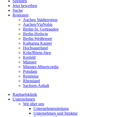
Spenden
Jetzt bewerben
Suche
Regionen
Aachen Städteregion
Aachen/ViaNobis
Berlin-St. Gertrauden
Berlin-Hedwig
Berlin-Weißensee
Katharina Kasper
Hochsauerland
Köln/Rhein-Sieg
Krefeld
Münster
Münster-Misericordia
Potsdam
Remigius
Rheinland
Sachsen-Anhalt
Raphaelsklinik
Unternehmen
Wir über uns
Unternehmensleitung
Unternehmen und Struktur