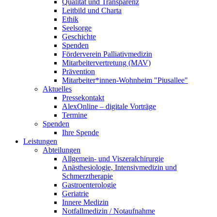
Qualität und Transparenz
Leitbild und Charta
Ethik
Seelsorge
Geschichte
Spenden
Förderverein Palliativmedizin
Mitarbeitervertretung (MAV)
Prävention
Mitarbeiter*innen-Wohnheim "Piusallee"
Aktuelles
Pressekontakt
AlexOnline – digitale Vorträge
Termine
Spenden
Ihre Spende
Leistungen
Abteilungen
Allgemein- und Viszeralchirurgie
Anästhesiologie, Intensivmedizin und
Schmerztherapie
Gastroenterologie
Geriatrie
Innere Medizin
Notfallmedizin / Notaufnahme