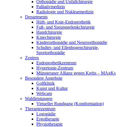
Orthopädie und Unfallchirurgie
Palliativmedizin
Radiologie und Nuklearmedizin
Departments
Hüft- und Knie-Endoprothetik
Fuß- und Sprunggelenkchirurgie
Handchirurgie
Kniechirurgie
Kinderorthopädie und Neuroorthopädie
Schulter- und Ellenbogenchirurgie,
Sportorthopädie
Zentren
Endoprothetikzentrum
Hypertonie-Zentrum
Münsteraner Allianz gegen Krebs – MAgKs
Besondere Angebote
Golfklinik
Kunst und Kultur
Webcam
Wahlleistungen
Virtueller Rundgang (Komfortstation)
Therapiezentrum
Logopädie
Ergotherapie
Physiotherapie