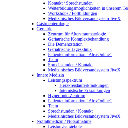
Kontakt / Sprechstunden
Weiterbildungsmöglichkeiten in unserem T
Workshops / Fortbildungen
Medizinisches Bildversandsystem JiveX
Gastroenterologie
Geriatrie
Zentrum für Alterstraumatologie
Geriatrische Komplexbehandlung
Die Demenzstation
Geriatrische Tagesklinik
Patienteninformation "AlexOnline"
Team
Sprechstunden / Kontakt
Medizinisches Bildversandsystem JiveX
Innere Medizin
Leistungsspektrum
Herzkreislauferkrankungen
Internistische Erkrankungen
Hypertonie-Zentrum
Patienteninformation "AlexOnline"
Team
Sprechstunden / Kontakt
Medizinisches Bildversandsystem JiveX
Notfallmedizin / Notaufnahme
Leistungsangebote