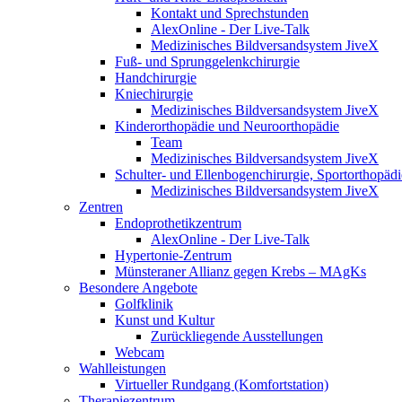
Kontakt und Sprechstunden
AlexOnline - Der Live-Talk
Medizinisches Bildversandsystem JiveX
Fuß- und Sprunggelenkchirurgie
Handchirurgie
Kniechirurgie
Medizinisches Bildversandsystem JiveX
Kinderorthopädie und Neuroorthopädie
Team
Medizinisches Bildversandsystem JiveX
Schulter- und Ellenbogenchirurgie, Sportorthopädi
Medizinisches Bildversandsystem JiveX
Zentren
Endoprothetikzentrum
AlexOnline - Der Live-Talk
Hypertonie-Zentrum
Münsteraner Allianz gegen Krebs – MAgKs
Besondere Angebote
Golfklinik
Kunst und Kultur
Zurückliegende Ausstellungen
Webcam
Wahlleistungen
Virtueller Rundgang (Komfortstation)
Therapiezentrum