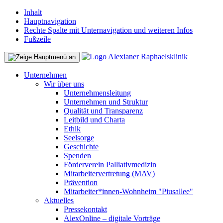
Inhalt
Hauptnavigation
Rechte Spalte mit Unternavigation und weiteren Infos
Fußzeile
Unternehmen
Wir über uns
Unternehmensleitung
Unternehmen und Struktur
Qualität und Transparenz
Leitbild und Charta
Ethik
Seelsorge
Geschichte
Spenden
Förderverein Palliativmedizin
Mitarbeitervertretung (MAV)
Prävention
Mitarbeiter*innen-Wohnheim "Piusallee"
Aktuelles
Pressekontakt
AlexOnline – digitale Vorträge