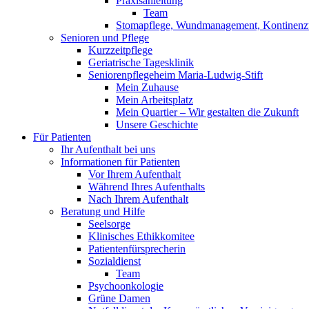
Praxisanleitung
Team
Stomapflege, Wundmanagement, Kontinenzt
Senioren und Pflege
Kurzzeitpflege
Geriatrische Tagesklinik
Seniorenpflegeheim Maria-Ludwig-Stift
Mein Zuhause
Mein Arbeitsplatz
Mein Quartier – Wir gestalten die Zukunft
Unsere Geschichte
Für Patienten
Ihr Aufenthalt bei uns
Informationen für Patienten
Vor Ihrem Aufenthalt
Während Ihres Aufenthalts
Nach Ihrem Aufenthalt
Beratung und Hilfe
Seelsorge
Klinisches Ethikkomitee
Patientenfürsprecherin
Sozialdienst
Team
Psychoonkologie
Grüne Damen