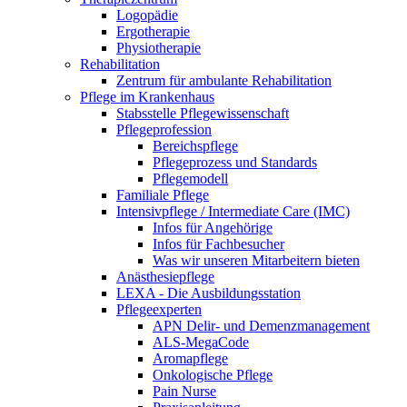
Logopädie
Ergotherapie
Physiotherapie
Rehabilitation
Zentrum für ambulante Rehabilitation
Pflege im Krankenhaus
Stabsstelle Pflegewissenschaft
Pflegeprofession
Bereichspflege
Pflegeprozess und Standards
Pflegemodell
Familiale Pflege
Intensivpflege / Intermediate Care (IMC)
Infos für Angehörige
Infos für Fachbesucher
Was wir unseren Mitarbeitern bieten
Anästhesiepflege
LEXA - Die Ausbildungsstation
Pflegeexperten
APN Delir- und Demenzmanagement
ALS-MegaCode
Aromapflege
Onkologische Pflege
Pain Nurse