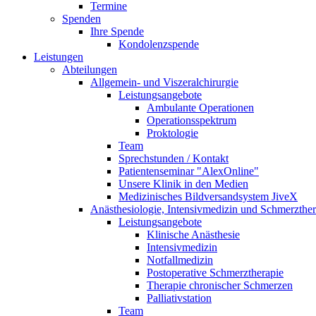
Termine
Spenden
Ihre Spende
Kondolenzspende
Leistungen
Abteilungen
Allgemein- und Viszeralchirurgie
Leistungsangebote
Ambulante Operationen
Operationsspektrum
Proktologie
Team
Sprechstunden / Kontakt
Patientenseminar "AlexOnline"
Unsere Klinik in den Medien
Medizinisches Bildversandsystem JiveX
Anästhesiologie, Intensivmedizin und Schmerzther
Leistungsangebote
Klinische Anästhesie
Intensivmedizin
Notfallmedizin
Postoperative Schmerztherapie
Therapie chronischer Schmerzen
Palliativstation
Team