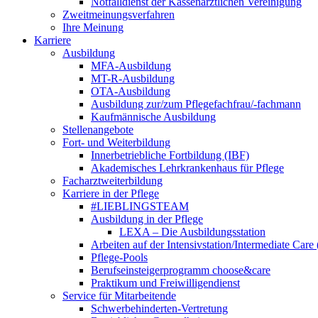
Notfalldienst der Kassenärztlichen Vereinigung
Zweitmeinungsverfahren
Ihre Meinung
Karriere
Ausbildung
MFA-Ausbildung
MT-R-Ausbildung
OTA-Ausbildung
Ausbildung zur/zum Pflegefachfrau/-fachmann
Kaufmännische Ausbildung
Stellenangebote
Fort- und Weiterbildung
Innerbetriebliche Fortbildung (IBF)
Akademisches Lehrkrankenhaus für Pflege
Facharztweiterbildung
Karriere in der Pflege
#LIEBLINGSTEAM
Ausbildung in der Pflege
LEXA – Die Ausbildungsstation
Arbeiten auf der Intensivstation/Intermediate Care
Pflege-Pools
Berufseinsteigerprogramm choose&care
Praktikum und Freiwilligendienst
Service für Mitarbeitende
Schwerbehinderten-Vertretung