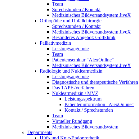
Team
Sprechstunden / Kontakt
Medizinisches Bildversandsystem JiveX
Orthopädie und Unfallchirurgie
Sprechstunden / Kontakt
Medizinisches Bildversandsystem JiveX
Besonderes Angebot: Golfklinik
Palliativmedizin
Leistungsangebote
Team
Patientenseminar "AlexOnline"
Medizinisches Bildversandsystem JiveX
Radiologie und Nuklearmedizin
Leistungsangebote
Diagnostische und therapeutische Verfahren
Das TAPE-Verfahren
Nuklearmedizin / MVZ
Leistungsspektrum
Patienteninformation "AlexOnline"
Kontakt / Sprechstunden
Team
Virtueller Rundgang
Medizinisches Bildversandsystem
Departments
Hüft- und Knie-Endoprothetik