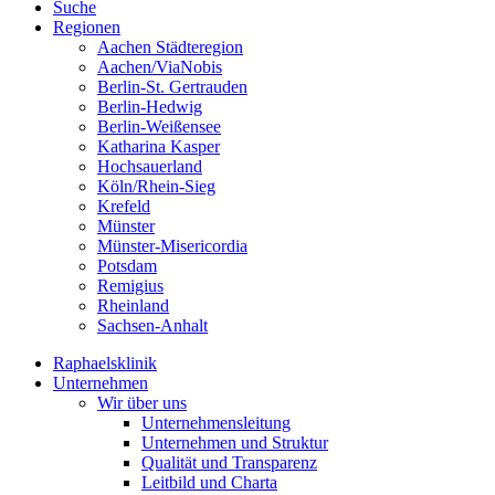
Suche
Regionen
Aachen Städteregion
Aachen/ViaNobis
Berlin-St. Gertrauden
Berlin-Hedwig
Berlin-Weißensee
Katharina Kasper
Hochsauerland
Köln/Rhein-Sieg
Krefeld
Münster
Münster-Misericordia
Potsdam
Remigius
Rheinland
Sachsen-Anhalt
Raphaelsklinik
Unternehmen
Wir über uns
Unternehmensleitung
Unternehmen und Struktur
Qualität und Transparenz
Leitbild und Charta