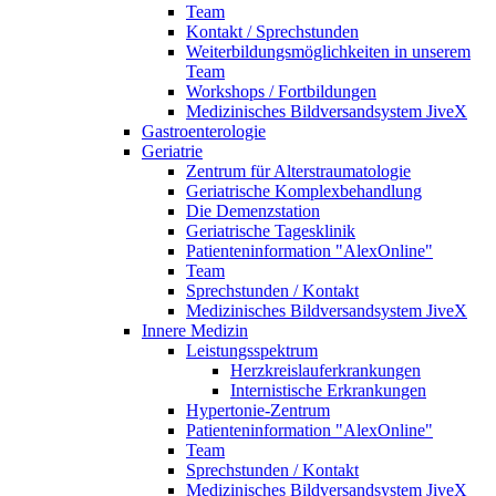
Team
Kontakt / Sprechstunden
Weiterbildungsmöglichkeiten in unserem
Team
Workshops / Fortbildungen
Medizinisches Bildversandsystem JiveX
Gastroenterologie
Geriatrie
Zentrum für Alterstraumatologie
Geriatrische Komplexbehandlung
Die Demenzstation
Geriatrische Tagesklinik
Patienteninformation "AlexOnline"
Team
Sprechstunden / Kontakt
Medizinisches Bildversandsystem JiveX
Innere Medizin
Leistungsspektrum
Herzkreislauferkrankungen
Internistische Erkrankungen
Hypertonie-Zentrum
Patienteninformation "AlexOnline"
Team
Sprechstunden / Kontakt
Medizinisches Bildversandsystem JiveX