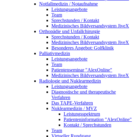
Notfallmedizin / Notaufnahme
Leistungsangebote
Team
Sprechstunden / Kontakt
Medizinisches Bildversandsystem JiveX
Orthopädie und Unfallchirurgie
Sprechstunden / Kontakt
Medizinisches Bildversandsystem JiveX
Besonderes Angebot: Golfklinik
Palliativmedizin
Leistungsangebote
Team
Patientenseminar "AlexOnline"
Medizinisches Bildversandsystem JiveX
Radiologie und Nuklearmedizin
Leistungsangebote
Diagnostische und therapeutische
Verfahren
Das TAPE-Verfahren
Nuklearmedizin / MVZ
Leistungsspektrum
Patienteninformation "AlexOnline"
Kontakt / Sprechstunden
Team
Virtueller Rundgang