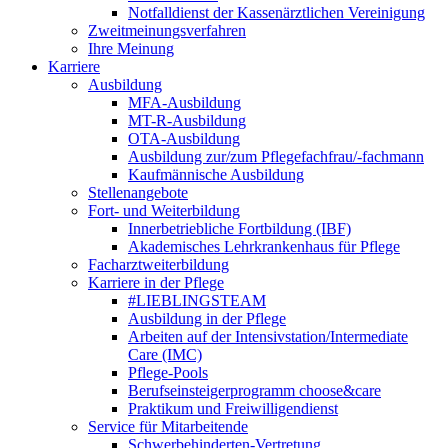
Notfalldienst der Kassenärztlichen Vereinigung
Zweitmeinungsverfahren
Ihre Meinung
Karriere
Ausbildung
MFA-Ausbildung
MT-R-Ausbildung
OTA-Ausbildung
Ausbildung zur/zum Pflegefachfrau/-fachmann
Kaufmännische Ausbildung
Stellenangebote
Fort- und Weiterbildung
Innerbetriebliche Fortbildung (IBF)
Akademisches Lehrkrankenhaus für Pflege
Facharztweiterbildung
Karriere in der Pflege
#LIEBLINGSTEAM
Ausbildung in der Pflege
Arbeiten auf der Intensivstation/Intermediate
Care (IMC)
Pflege-Pools
Berufseinsteigerprogramm choose&care
Praktikum und Freiwilligendienst
Service für Mitarbeitende
Schwerbehinderten-Vertretung