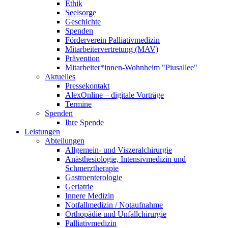
Ethik
Seelsorge
Geschichte
Spenden
Förderverein Palliativmedizin
Mitarbeitervertretung (MAV)
Prävention
Mitarbeiter*innen-Wohnheim "Piusallee"
Aktuelles
Pressekontakt
AlexOnline – digitale Vorträge
Termine
Spenden
Ihre Spende
Leistungen
Abteilungen
Allgemein- und Viszeralchirurgie
Anästhesiologie, Intensivmedizin und
Schmerztherapie
Gastroenterologie
Geriatrie
Innere Medizin
Notfallmedizin / Notaufnahme
Orthopädie und Unfallchirurgie
Palliativmedizin