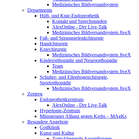
Medizinisches Bildversandsystem
Departments
Hüft- und Knie-Endoprothetik
Kontakt und Sprechstunden
AlexOnline - Der Live-Talk
Medizinisches Bildversandsystem JiveX
Fuß- und Sprunggelenkchirurgie
Handchirurgie
Kniechirurgie
Medizinisches Bildversandsystem JiveX
Kinderorthopädie und Neuroorthopädie
Team
Medizinisches Bildversandsystem JiveX
Schulter- und Ellenbogenchirurgie,
Sportorthopädie
Medizinisches Bildversandsystem JiveX
Zentren
Endoprothetikzentrum
AlexOnline - Der Live-Talk
Hypertonie-Zentrum
Münsteraner Allianz gegen Krebs – MAgKs
Besondere Angebote
Golfklinik
Kunst und Kultur
Zurückliegende Ausstellungen