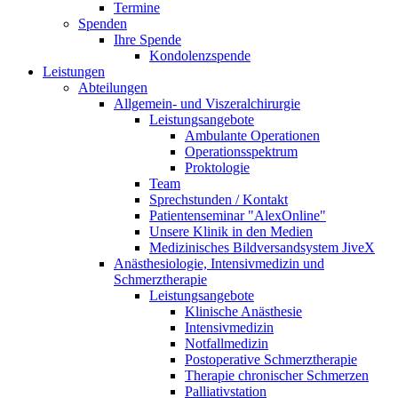
Termine
Spenden
Ihre Spende
Kondolenzspende
Leistungen
Abteilungen
Allgemein- und Viszeralchirurgie
Leistungsangebote
Ambulante Operationen
Operationsspektrum
Proktologie
Team
Sprechstunden / Kontakt
Patientenseminar "AlexOnline"
Unsere Klinik in den Medien
Medizinisches Bildversandsystem JiveX
Anästhesiologie, Intensivmedizin und
Schmerztherapie
Leistungsangebote
Klinische Anästhesie
Intensivmedizin
Notfallmedizin
Postoperative Schmerztherapie
Therapie chronischer Schmerzen
Palliativstation