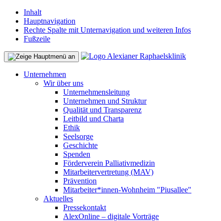
Inhalt
Hauptnavigation
Rechte Spalte mit Unternavigation und weiteren Infos
Fußzeile
Unternehmen
Wir über uns
Unternehmensleitung
Unternehmen und Struktur
Qualität und Transparenz
Leitbild und Charta
Ethik
Seelsorge
Geschichte
Spenden
Förderverein Palliativmedizin
Mitarbeitervertretung (MAV)
Prävention
Mitarbeiter*innen-Wohnheim "Piusallee"
Aktuelles
Pressekontakt
AlexOnline – digitale Vorträge