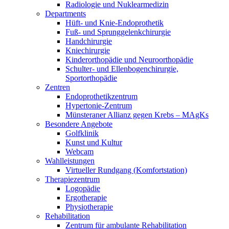
Radiologie und Nuklearmedizin
Departments
Hüft- und Knie-Endoprothetik
Fuß- und Sprunggelenkchirurgie
Handchirurgie
Kniechirurgie
Kinderorthopädie und Neuroorthopädie
Schulter- und Ellenbogenchirurgie,
Sportorthopädie
Zentren
Endoprothetikzentrum
Hypertonie-Zentrum
Münsteraner Allianz gegen Krebs – MAgKs
Besondere Angebote
Golfklinik
Kunst und Kultur
Webcam
Wahlleistungen
Virtueller Rundgang (Komfortstation)
Therapiezentrum
Logopädie
Ergotherapie
Physiotherapie
Rehabilitation
Zentrum für ambulante Rehabilitation