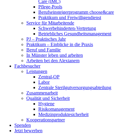
Care (IMC)
Pflege-Pools
Berufseinsteigerprogramm choose&care
Praktikum und Freiwilligendienst
Service für Mitarbeitende
Schwerbehinderten-Vertretung
Betriebliches Gesundheitsmanagement
PJ – Praktisches Jahr
Praktikum – Einblicke in die Praxis
Beruf und Familie
In Münster leben und arbeiten
Arbeiten bei den Alexianern
Fachbesucher
Leistungen
Zentral-OP
Labor
Zentrale Sterilgutversorgungsabteilung
Zusammenarbeit
Qualität und Sicherheit
Hygiene
Risikomanagement
Medizinproduktesicherheit
Kooperationspartner
Spenden
Jetzt bewerben