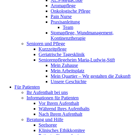
ALS-MegaCode
Aromapflege
Onkologische Pflege
Pain Nurse
Praxisanleitung
Team
Stomapflege, Wundmanagement,
Kontinenztherapie
Senioren und Pflege
Kurzzeitpflege
Geriatrische Tagesklinik
Seniorenpflegeheim Maria-Ludwig-Stift
Mein Zuhause
Mein Arbeitsplatz
Mein Quartier – Wir gestalten die Zukunft
Unsere Geschichte
Für Patienten
Ihr Aufenthalt bei uns
Informationen für Patienten
Vor Ihrem Aufenthalt
Während Ihres Aufenthalts
Nach Ihrem Aufenthalt
Beratung und Hilfe
Seelsorge
Klinisches Ethikkomitee