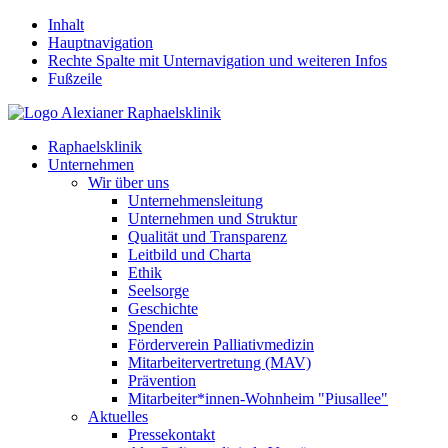
Inhalt
Hauptnavigation
Rechte Spalte mit Unternavigation und weiteren Infos
Fußzeile
Raphaelsklinik
Unternehmen
Wir über uns
Unternehmensleitung
Unternehmen und Struktur
Qualität und Transparenz
Leitbild und Charta
Ethik
Seelsorge
Geschichte
Spenden
Förderverein Palliativmedizin
Mitarbeitervertretung (MAV)
Prävention
Mitarbeiter*innen-Wohnheim "Piusallee"
Aktuelles
Pressekontakt