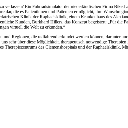
zu verlassen? Ein Fahrradsimulator der niederländischen Firma Bike-La
ware dar, die es Patientinnen und Patienten ermöglicht, ihre Wunschr
r Geriatrischen Klinik der Raphaelsklinik, einem Krankenhaus des Alex
ntliche Kunden, Burkhard Hillers, das Konzept begeistert: „Für die Pat
en virtuell die Welt zu erkunden.“
ten und Regionen, die radfahrend erkundet werden können, darunter 
uns sehr über diese Möglichkeit, therapeutisch notwendige Therapien g
in des Therapiezentrums des Clemenshospitals und der Raphaelsklinik, 