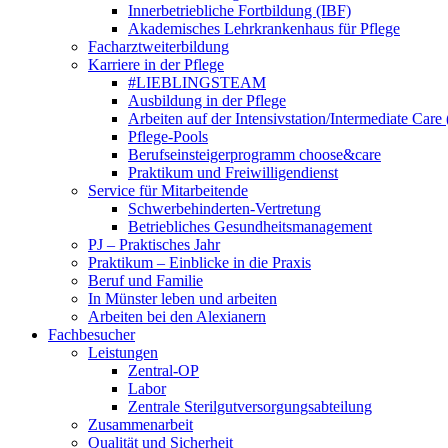
Innerbetriebliche Fortbildung (IBF)
Akademisches Lehrkrankenhaus für Pflege
Facharztweiterbildung
Karriere in der Pflege
#LIEBLINGSTEAM
Ausbildung in der Pflege
Arbeiten auf der Intensivstation/Intermediate Care
Pflege-Pools
Berufseinsteigerprogramm choose&care
Praktikum und Freiwilligendienst
Service für Mitarbeitende
Schwerbehinderten-Vertretung
Betriebliches Gesundheitsmanagement
PJ – Praktisches Jahr
Praktikum – Einblicke in die Praxis
Beruf und Familie
In Münster leben und arbeiten
Arbeiten bei den Alexianern
Fachbesucher
Leistungen
Zentral-OP
Labor
Zentrale Sterilgutversorgungsabteilung
Zusammenarbeit
Qualität und Sicherheit