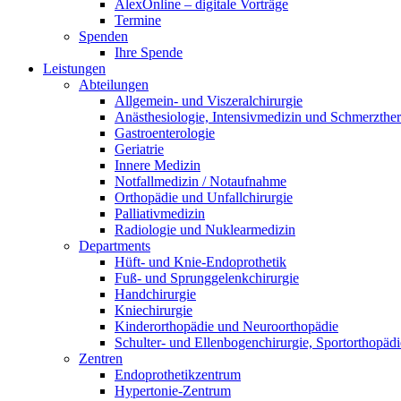
AlexOnline – digitale Vorträge
Termine
Spenden
Ihre Spende
Leistungen
Abteilungen
Allgemein- und Viszeralchirurgie
Anästhesiologie, Intensivmedizin und Schmerzther
Gastroenterologie
Geriatrie
Innere Medizin
Notfallmedizin / Notaufnahme
Orthopädie und Unfallchirurgie
Palliativmedizin
Radiologie und Nuklearmedizin
Departments
Hüft- und Knie-Endoprothetik
Fuß- und Sprunggelenkchirurgie
Handchirurgie
Kniechirurgie
Kinderorthopädie und Neuroorthopädie
Schulter- und Ellenbogenchirurgie, Sportorthopädi
Zentren
Endoprothetikzentrum
Hypertonie-Zentrum