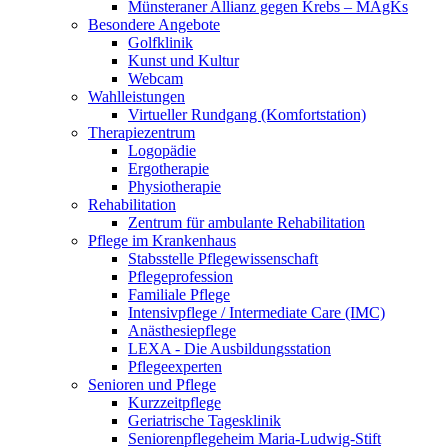
Münsteraner Allianz gegen Krebs – MAgKs
Besondere Angebote
Golfklinik
Kunst und Kultur
Webcam
Wahlleistungen
Virtueller Rundgang (Komfortstation)
Therapiezentrum
Logopädie
Ergotherapie
Physiotherapie
Rehabilitation
Zentrum für ambulante Rehabilitation
Pflege im Krankenhaus
Stabsstelle Pflegewissenschaft
Pflegeprofession
Familiale Pflege
Intensivpflege / Intermediate Care (IMC)
Anästhesiepflege
LEXA - Die Ausbildungsstation
Pflegeexperten
Senioren und Pflege
Kurzzeitpflege
Geriatrische Tagesklinik
Seniorenpflegeheim Maria-Ludwig-Stift