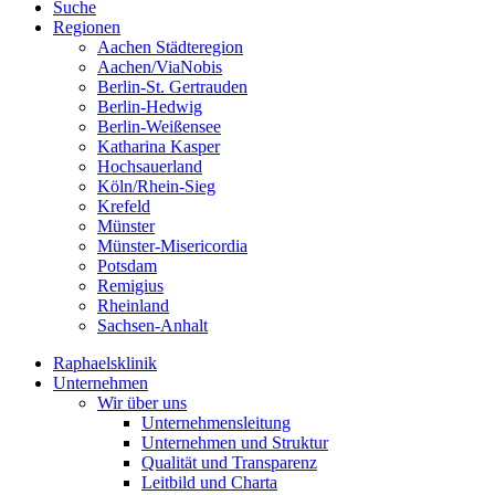
Suche
Regionen
Aachen Städteregion
Aachen/ViaNobis
Berlin-St. Gertrauden
Berlin-Hedwig
Berlin-Weißensee
Katharina Kasper
Hochsauerland
Köln/Rhein-Sieg
Krefeld
Münster
Münster-Misericordia
Potsdam
Remigius
Rheinland
Sachsen-Anhalt
Raphaelsklinik
Unternehmen
Wir über uns
Unternehmensleitung
Unternehmen und Struktur
Qualität und Transparenz
Leitbild und Charta