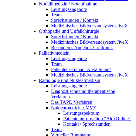
Notfallmedizin / Notaufnahme
Leistungsangebote
Team
Sprechstunden / Kontakt
Medizinisches Bildversandsystem JiveX
Orthopädie und Unfallchirurgie
Sprechstunden / Kontakt
Medizinisches Bildversandsystem JiveX
Besonderes Angebot: Golfklinik
Palliativmedizin
Leistungsangebote
Team
Patientenseminar "AlexOnline"
Medizinisches Bildversandsystem JiveX
Radiologie und Nuklearmedizin
Leistungsangebote
Diagnostische und therapeutische
Verfahren
Das TAPE-Verfahren
Nuklearmedizin / MVZ
Leistungsspektrum
Patienteninformation "AlexOnline"
Kontakt / Sprechstunden
Team
Virtueller Rundgang