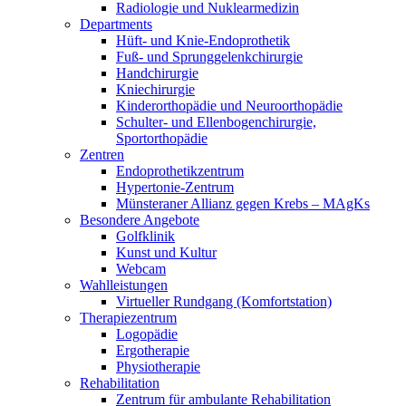
Radiologie und Nuklearmedizin
Departments
Hüft- und Knie-Endoprothetik
Fuß- und Sprunggelenkchirurgie
Handchirurgie
Kniechirurgie
Kinderorthopädie und Neuroorthopädie
Schulter- und Ellenbogenchirurgie,
Sportorthopädie
Zentren
Endoprothetikzentrum
Hypertonie-Zentrum
Münsteraner Allianz gegen Krebs – MAgKs
Besondere Angebote
Golfklinik
Kunst und Kultur
Webcam
Wahlleistungen
Virtueller Rundgang (Komfortstation)
Therapiezentrum
Logopädie
Ergotherapie
Physiotherapie
Rehabilitation
Zentrum für ambulante Rehabilitation