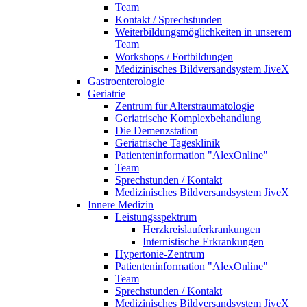
Team
Kontakt / Sprechstunden
Weiterbildungsmöglichkeiten in unserem
Team
Workshops / Fortbildungen
Medizinisches Bildversandsystem JiveX
Gastroenterologie
Geriatrie
Zentrum für Alterstraumatologie
Geriatrische Komplexbehandlung
Die Demenzstation
Geriatrische Tagesklinik
Patienteninformation "AlexOnline"
Team
Sprechstunden / Kontakt
Medizinisches Bildversandsystem JiveX
Innere Medizin
Leistungsspektrum
Herzkreislauferkrankungen
Internistische Erkrankungen
Hypertonie-Zentrum
Patienteninformation "AlexOnline"
Team
Sprechstunden / Kontakt
Medizinisches Bildversandsystem JiveX