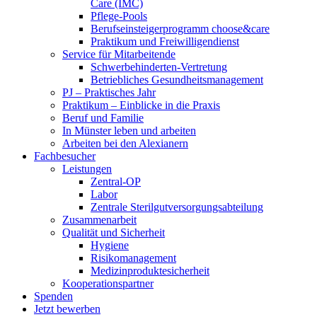
Care (IMC)
Pflege-Pools
Berufseinsteigerprogramm choose&care
Praktikum und Freiwilligendienst
Service für Mitarbeitende
Schwerbehinderten-Vertretung
Betriebliches Gesundheitsmanagement
PJ – Praktisches Jahr
Praktikum – Einblicke in die Praxis
Beruf und Familie
In Münster leben und arbeiten
Arbeiten bei den Alexianern
Fachbesucher
Leistungen
Zentral-OP
Labor
Zentrale Sterilgutversorgungsabteilung
Zusammenarbeit
Qualität und Sicherheit
Hygiene
Risikomanagement
Medizinproduktesicherheit
Kooperationspartner
Spenden
Jetzt bewerben