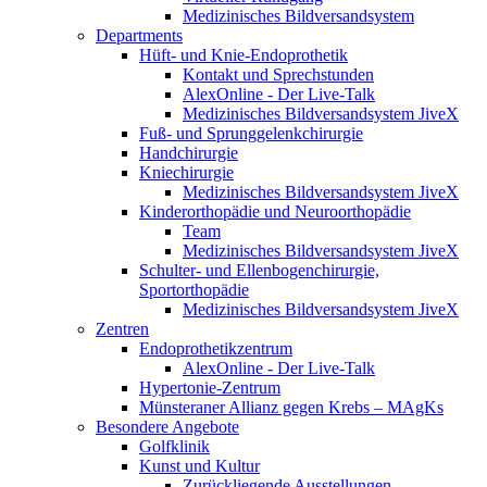
Medizinisches Bildversandsystem
Departments
Hüft- und Knie-Endoprothetik
Kontakt und Sprechstunden
AlexOnline - Der Live-Talk
Medizinisches Bildversandsystem JiveX
Fuß- und Sprunggelenkchirurgie
Handchirurgie
Kniechirurgie
Medizinisches Bildversandsystem JiveX
Kinderorthopädie und Neuroorthopädie
Team
Medizinisches Bildversandsystem JiveX
Schulter- und Ellenbogenchirurgie,
Sportorthopädie
Medizinisches Bildversandsystem JiveX
Zentren
Endoprothetikzentrum
AlexOnline - Der Live-Talk
Hypertonie-Zentrum
Münsteraner Allianz gegen Krebs – MAgKs
Besondere Angebote
Golfklinik
Kunst und Kultur
Zurückliegende Ausstellungen