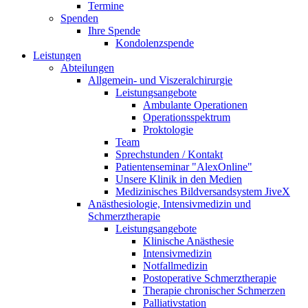
Termine
Spenden
Ihre Spende
Kondolenzspende
Leistungen
Abteilungen
Allgemein- und Viszeralchirurgie
Leistungsangebote
Ambulante Operationen
Operationsspektrum
Proktologie
Team
Sprechstunden / Kontakt
Patientenseminar "AlexOnline"
Unsere Klinik in den Medien
Medizinisches Bildversandsystem JiveX
Anästhesiologie, Intensivmedizin und
Schmerztherapie
Leistungsangebote
Klinische Anästhesie
Intensivmedizin
Notfallmedizin
Postoperative Schmerztherapie
Therapie chronischer Schmerzen
Palliativstation