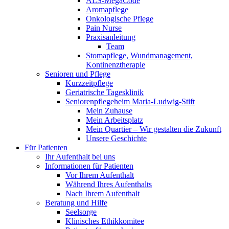
ALS-MegaCode
Aromapflege
Onkologische Pflege
Pain Nurse
Praxisanleitung
Team
Stomapflege, Wundmanagement,
Kontinenztherapie
Senioren und Pflege
Kurzzeitpflege
Geriatrische Tagesklinik
Seniorenpflegeheim Maria-Ludwig-Stift
Mein Zuhause
Mein Arbeitsplatz
Mein Quartier – Wir gestalten die Zukunft
Unsere Geschichte
Für Patienten
Ihr Aufenthalt bei uns
Informationen für Patienten
Vor Ihrem Aufenthalt
Während Ihres Aufenthalts
Nach Ihrem Aufenthalt
Beratung und Hilfe
Seelsorge
Klinisches Ethikkomitee