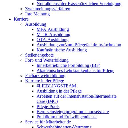
Notfalldienst der Kassenärztlichen Vereinigung
Zweitmeinungsverfahren
Ihre Meinung
Karriere
Ausbildung
MFA-Ausbildung
MT-R-Ausbildung
OTA-Ausbildung
Ausbildung zur/zum Pflegefachfrau/-fachmann
Kaufmännische Ausbildung
Stellenangebote
Fort- und Weiterbildung
Innerbetriebliche Fortbildung (IBF)
Akademisches Lehrkrankenhaus für Pflege
Facharztweiterbildung
Karriere in der Pflege
#LIEBLINGSTEAM
Ausbildung in der Pflege
Arbeiten auf der Intensivstation/Intermediate
Care (IMC)
Pflege-Pools
Berufseinsteigerprogramm choose&care
Praktikum und Freiwilligendienst
Service für Mitarbeitende
Schwerbehinderten-Vertretung