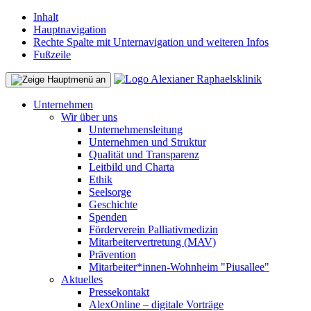
Inhalt
Hauptnavigation
Rechte Spalte mit Unternavigation und weiteren Infos
Fußzeile
Unternehmen
Wir über uns
Unternehmensleitung
Unternehmen und Struktur
Qualität und Transparenz
Leitbild und Charta
Ethik
Seelsorge
Geschichte
Spenden
Förderverein Palliativmedizin
Mitarbeitervertretung (MAV)
Prävention
Mitarbeiter*innen-Wohnheim "Piusallee"
Aktuelles
Pressekontakt
AlexOnline – digitale Vorträge