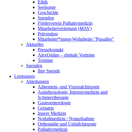
Ethik
Seelsorge
Geschichte
Spenden
Förderverein Palliativmedizin
Mitarbeitervertretung (MAV)
Prävention
Mitarbeiter*innen-Wohnheim "Piusallee"
Aktuelles
Pressekontakt
AlexOnline – digitale Vorträge
Termine
Spenden
Ihre Spende
Leistungen
Abteilungen
Allgemein- und Viszeralchirurgie
Anästhesiologie, Intensivmedizin und
Schmerztherapie
Gastroenterologie
Geriatrie
Innere Medizin
Notfallmedizin / Notaufnahme
Orthopädie und Unfallchirurgie
Palliativmedizin