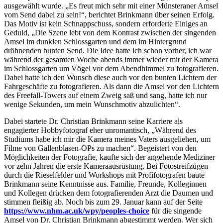
ausgewählt wurde. „Es freut mich sehr mit einer Münsteraner Amsel
vom Send dabei zu sein!“, berichtet Brinkmann über seinen Erfolg.
Das Motiv ist kein Schnappschuss, sondern erforderte Einiges an
Geduld, „Die Szene lebt von dem Kontrast zwischen der singenden
Amsel im dunklen Schlossgarten und dem im Hintergrund
dröhnenden bunten Send. Die Idee hatte ich schon vorher, ich war
während der gesamten Woche abends immer wieder mit der Kamera
im Schlossgarten um Vögel vor dem Abendhimmel zu fotografieren.
Dabei hatte ich den Wunsch diese auch vor den bunten Lichtern der
Fahrgeschäfte zu fotografieren. Als dann die Amsel vor den Lichtern
des Freefall-Towers auf einem Zweig saß und sang, hatte ich nur
wenige Sekunden, um mein Wunschmotiv abzulichten“.
Dabei startete Dr. Christian Brinkmann seine Karriere als
engagierter Hobbyfotograf eher unromantisch, „Während des
Studiums habe ich mir die Kamera meines Vaters ausgeliehen, um
Filme von Gallenblasen-OPs zu machen“. Begeistert von den
Möglichkeiten der Fotografie, kaufte sich der angehende Mediziner
vor zehn Jahren die erste Kameraausrüstung. Bei Fotostreifzügen
durch die Rieselfelder und Workshops mit Profifotografen baute
Brinkmann seine Kenntnisse aus. Familie, Freunde, Kolleginnen
und Kollegen drücken dem fotografierenden Arzt die Daumen und
stimmen fleißig ab. Noch bis zum 29. Januar kann auf der Seite
https://www.nhm.ac.uk/wpy/peoples-choice
für die singende
Amsel von Dr. Christian Brinkmann abgestimmt werden. Wer sich