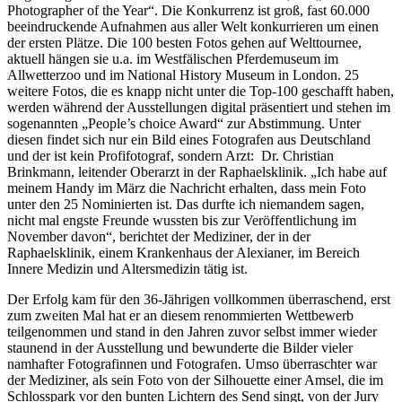
Photographer of the Year“. Die Konkurrenz ist groß, fast 60.000
beeindruckende Aufnahmen aus aller Welt konkurrieren um einen
der ersten Plätze. Die 100 besten Fotos gehen auf Welttournee,
aktuell hängen sie u.a. im Westfälischen Pferdemuseum im
Allwetterzoo und im National History Museum in London. 25
weitere Fotos, die es knapp nicht unter die Top-100 geschafft haben,
werden während der Ausstellungen digital präsentiert und stehen im
sogenannten „People’s choice Award“ zur Abstimmung. Unter
diesen findet sich nur ein Bild eines Fotografen aus Deutschland
und der ist kein Profifotograf, sondern Arzt: Dr. Christian
Brinkmann, leitender Oberarzt in der Raphaelsklinik. „Ich habe auf
meinem Handy im März die Nachricht erhalten, dass mein Foto
unter den 25 Nominierten ist. Das durfte ich niemandem sagen,
nicht mal engste Freunde wussten bis zur Veröffentlichung im
November davon“, berichtet der Mediziner, der in der
Raphaelsklinik, einem Krankenhaus der Alexianer, im Bereich
Innere Medizin und Altersmedizin tätig ist.
Der Erfolg kam für den 36-Jährigen vollkommen überraschend, erst
zum zweiten Mal hat er an diesem renommierten Wettbewerb
teilgenommen und stand in den Jahren zuvor selbst immer wieder
staunend in der Ausstellung und bewunderte die Bilder vieler
namhafter Fotografinnen und Fotografen. Umso überraschter war
der Mediziner, als sein Foto von der Silhouette einer Amsel, die im
Schlosspark vor den bunten Lichtern des Send singt, von der Jury