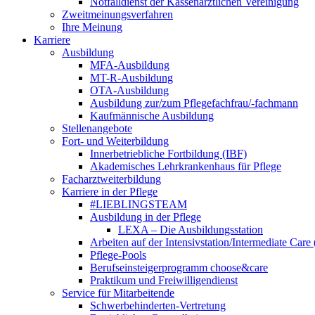
Notfalldienst der Kassenärztlichen Vereinigung
Zweitmeinungsverfahren
Ihre Meinung
Karriere
Ausbildung
MFA-Ausbildung
MT-R-Ausbildung
OTA-Ausbildung
Ausbildung zur/zum Pflegefachfrau/-fachmann
Kaufmännische Ausbildung
Stellenangebote
Fort- und Weiterbildung
Innerbetriebliche Fortbildung (IBF)
Akademisches Lehrkrankenhaus für Pflege
Facharztweiterbildung
Karriere in der Pflege
#LIEBLINGSTEAM
Ausbildung in der Pflege
LEXA – Die Ausbildungsstation
Arbeiten auf der Intensivstation/Intermediate Care
Pflege-Pools
Berufseinsteigerprogramm choose&care
Praktikum und Freiwilligendienst
Service für Mitarbeitende
Schwerbehinderten-Vertretung