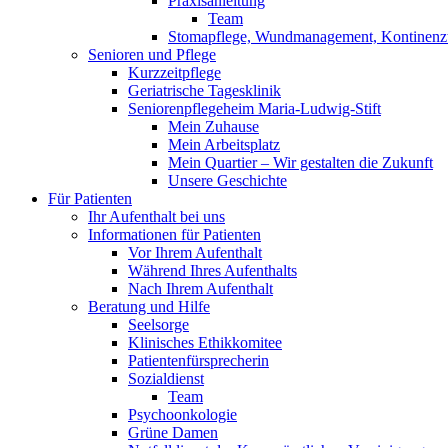
Praxisanleitung
Team
Stomapflege, Wundmanagement, Kontinenzt
Senioren und Pflege
Kurzzeitpflege
Geriatrische Tagesklinik
Seniorenpflegeheim Maria-Ludwig-Stift
Mein Zuhause
Mein Arbeitsplatz
Mein Quartier – Wir gestalten die Zukunft
Unsere Geschichte
Für Patienten
Ihr Aufenthalt bei uns
Informationen für Patienten
Vor Ihrem Aufenthalt
Während Ihres Aufenthalts
Nach Ihrem Aufenthalt
Beratung und Hilfe
Seelsorge
Klinisches Ethikkomitee
Patientenfürsprecherin
Sozialdienst
Team
Psychoonkologie
Grüne Damen