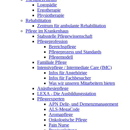
Logopädie
Ergotherapie
Physiotherapie
Rehabilitation
Zentrum für ambulante Rehabilitation
Pflege im Krankenhaus
Stabsstelle Pflegewissenschaft
Pflegeprofession
Bereichspflege
Pflegeprozess und Standards
Pflegemodell
Familiale Pflege
Intensivpflege / Intermediate Care (IMC)
Infos für Angehörige
Infos für Fachbesucher
Was wir unseren Mitarbeitern bieten
Anästhesiepflege
LEXA - Die Ausbildungsstation
Pflegeexperten
APN Delir- und Demenzmanagement
ALS-MegaCode
Aromapflege
Onkologische Pflege
Pain Nurse