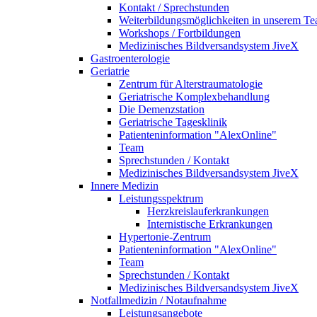
Kontakt / Sprechstunden
Weiterbildungsmöglichkeiten in unserem T
Workshops / Fortbildungen
Medizinisches Bildversandsystem JiveX
Gastroenterologie
Geriatrie
Zentrum für Alterstraumatologie
Geriatrische Komplexbehandlung
Die Demenzstation
Geriatrische Tagesklinik
Patienteninformation "AlexOnline"
Team
Sprechstunden / Kontakt
Medizinisches Bildversandsystem JiveX
Innere Medizin
Leistungsspektrum
Herzkreislauferkrankungen
Internistische Erkrankungen
Hypertonie-Zentrum
Patienteninformation "AlexOnline"
Team
Sprechstunden / Kontakt
Medizinisches Bildversandsystem JiveX
Notfallmedizin / Notaufnahme
Leistungsangebote