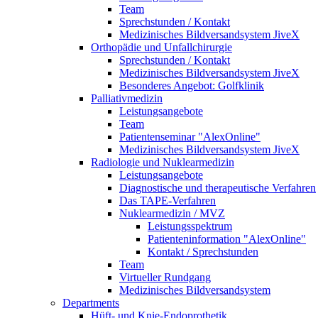
Team
Sprechstunden / Kontakt
Medizinisches Bildversandsystem JiveX
Orthopädie und Unfallchirurgie
Sprechstunden / Kontakt
Medizinisches Bildversandsystem JiveX
Besonderes Angebot: Golfklinik
Palliativmedizin
Leistungsangebote
Team
Patientenseminar "AlexOnline"
Medizinisches Bildversandsystem JiveX
Radiologie und Nuklearmedizin
Leistungsangebote
Diagnostische und therapeutische Verfahren
Das TAPE-Verfahren
Nuklearmedizin / MVZ
Leistungsspektrum
Patienteninformation "AlexOnline"
Kontakt / Sprechstunden
Team
Virtueller Rundgang
Medizinisches Bildversandsystem
Departments
Hüft- und Knie-Endoprothetik