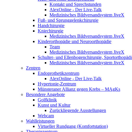
Kontakt und Sprechstunden
AlexOnline - Der Live-Talk
Medizinisches Bildversandsystem JiveX
Fuß- und Sprunggelenkchirurgie
Handchirurgie
Kniechirurgie
Medizinisches Bildversandsystem JiveX
Kinderorthopädie und Neuroorthopädie
Team
Medizinisches Bildversandsystem JiveX
Schulter- und Ellenbogenchirurgie, Sportorthopädi
Medizinisches Bildversandsystem JiveX
Zentren
Endoprothetikzentrum
AlexOnline - Der Live-Talk
Hypertonie-Zentrum
Münsteraner Allianz gegen Krebs – MAgKs
Besondere Angebote
Golfklinik
Kunst und Kultur
Zurückliegende Ausstellungen
Webcam
Wahlleistungen
Virtueller Rundgang (Komfortstation)
Therapiezentrum