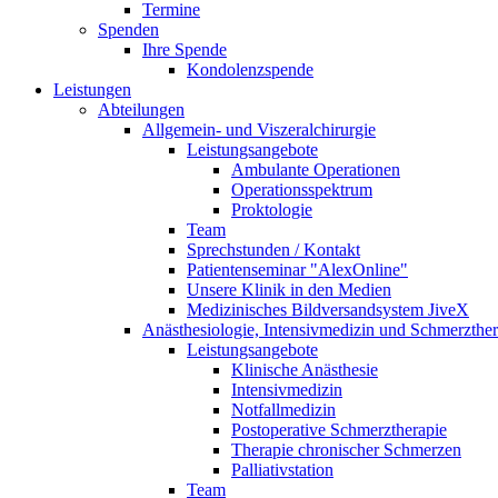
Termine
Spenden
Ihre Spende
Kondolenzspende
Leistungen
Abteilungen
Allgemein- und Viszeralchirurgie
Leistungsangebote
Ambulante Operationen
Operationsspektrum
Proktologie
Team
Sprechstunden / Kontakt
Patientenseminar "AlexOnline"
Unsere Klinik in den Medien
Medizinisches Bildversandsystem JiveX
Anästhesiologie, Intensivmedizin und Schmerzther
Leistungsangebote
Klinische Anästhesie
Intensivmedizin
Notfallmedizin
Postoperative Schmerztherapie
Therapie chronischer Schmerzen
Palliativstation
Team