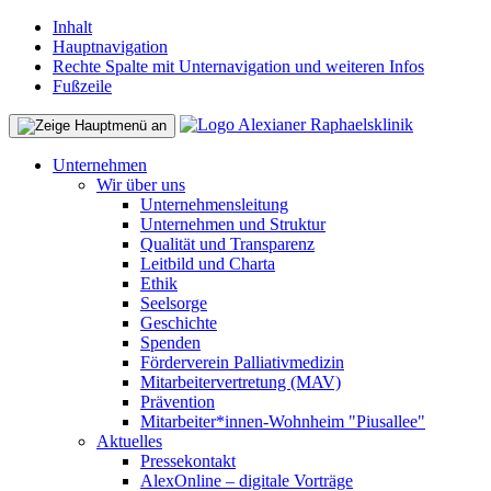
Inhalt
Hauptnavigation
Rechte Spalte mit Unternavigation und weiteren Infos
Fußzeile
Unternehmen
Wir über uns
Unternehmensleitung
Unternehmen und Struktur
Qualität und Transparenz
Leitbild und Charta
Ethik
Seelsorge
Geschichte
Spenden
Förderverein Palliativmedizin
Mitarbeitervertretung (MAV)
Prävention
Mitarbeiter*innen-Wohnheim "Piusallee"
Aktuelles
Pressekontakt
AlexOnline – digitale Vorträge