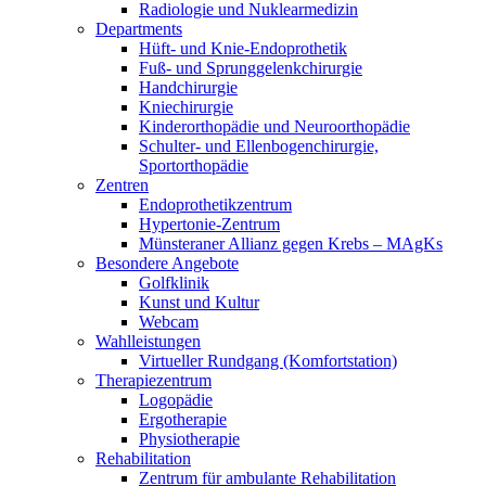
Radiologie und Nuklearmedizin
Departments
Hüft- und Knie-Endoprothetik
Fuß- und Sprunggelenkchirurgie
Handchirurgie
Kniechirurgie
Kinderorthopädie und Neuroorthopädie
Schulter- und Ellenbogenchirurgie,
Sportorthopädie
Zentren
Endoprothetikzentrum
Hypertonie-Zentrum
Münsteraner Allianz gegen Krebs – MAgKs
Besondere Angebote
Golfklinik
Kunst und Kultur
Webcam
Wahlleistungen
Virtueller Rundgang (Komfortstation)
Therapiezentrum
Logopädie
Ergotherapie
Physiotherapie
Rehabilitation
Zentrum für ambulante Rehabilitation