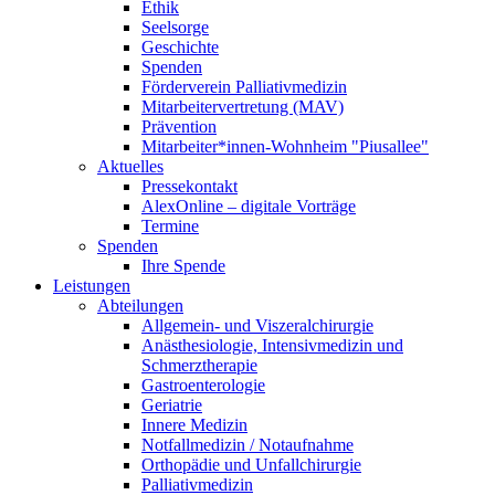
Ethik
Seelsorge
Geschichte
Spenden
Förderverein Palliativmedizin
Mitarbeitervertretung (MAV)
Prävention
Mitarbeiter*innen-Wohnheim "Piusallee"
Aktuelles
Pressekontakt
AlexOnline – digitale Vorträge
Termine
Spenden
Ihre Spende
Leistungen
Abteilungen
Allgemein- und Viszeralchirurgie
Anästhesiologie, Intensivmedizin und
Schmerztherapie
Gastroenterologie
Geriatrie
Innere Medizin
Notfallmedizin / Notaufnahme
Orthopädie und Unfallchirurgie
Palliativmedizin