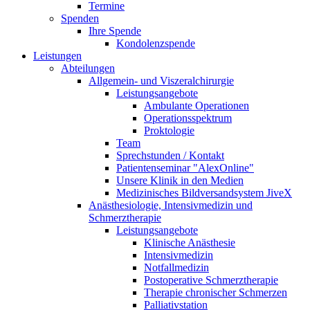
Termine
Spenden
Ihre Spende
Kondolenzspende
Leistungen
Abteilungen
Allgemein- und Viszeralchirurgie
Leistungsangebote
Ambulante Operationen
Operationsspektrum
Proktologie
Team
Sprechstunden / Kontakt
Patientenseminar "AlexOnline"
Unsere Klinik in den Medien
Medizinisches Bildversandsystem JiveX
Anästhesiologie, Intensivmedizin und
Schmerztherapie
Leistungsangebote
Klinische Anästhesie
Intensivmedizin
Notfallmedizin
Postoperative Schmerztherapie
Therapie chronischer Schmerzen
Palliativstation