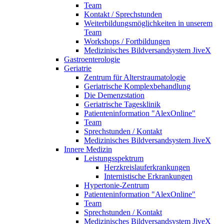
Team
Kontakt / Sprechstunden
Weiterbildungsmöglichkeiten in unserem
Team
Workshops / Fortbildungen
Medizinisches Bildversandsystem JiveX
Gastroenterologie
Geriatrie
Zentrum für Alterstraumatologie
Geriatrische Komplexbehandlung
Die Demenzstation
Geriatrische Tagesklinik
Patienteninformation "AlexOnline"
Team
Sprechstunden / Kontakt
Medizinisches Bildversandsystem JiveX
Innere Medizin
Leistungsspektrum
Herzkreislauferkrankungen
Internistische Erkrankungen
Hypertonie-Zentrum
Patienteninformation "AlexOnline"
Team
Sprechstunden / Kontakt
Medizinisches Bildversandsystem JiveX