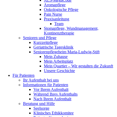
ALS-MegaCode
Aromapflege
Onkologische Pflege
Pain Nurse
Praxisanleitung
Team
Stomapflege, Wundmanagement,
Kontinenztherapie
Senioren und Pflege
Kurzzeitpflege
Geriatrische Tagesklinik
Seniorenpflegeheim Maria-Ludwig-Stift
Mein Zuhause
Mein Arbeitsplatz
Mein Quartier – Wir gestalten die Zukunft
Unsere Geschichte
Für Patienten
Ihr Aufenthalt bei uns
Informationen für Patienten
Vor Ihrem Aufenthalt
Während Ihres Aufenthalts
Nach Ihrem Aufenthalt
Beratung und Hilfe
Seelsorge
Klinisches Ethikkomitee