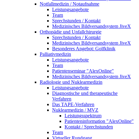
Notfallmedizin / Notaufnahme
Leistungsangebote
Team
Sprechstunden / Kontakt
Medizinisches Bildversandsystem JiveX
Orthopädie und Unfallchirurgie
Sprechstunden / Kontakt
Medizinisches Bildversandsystem JiveX
Besonderes Angebot: Golfklinik
Palliativmedizin
Leistungsangebote
Team
Patientenseminar "AlexOnline"
Medizinisches Bildversandsystem JiveX
Radiologie und Nuklearmedizin
Leistungsangebote
Diagnostische und therapeutische
Verfahren
Das TAPE-Verfahren
Nuklearmedizin / MVZ
Leistungsspektrum
Patienteninformation "AlexOnline"
Kontakt / Sprechstunden
Team
Virtueller Rundgang