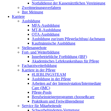
Notfalldienst der Kassenärztlichen Vereinigung
Zweitmeinungsverfahren
Ihre Meinung
Karriere
Ausbildung
MFA-Ausbildung
MT-R-Ausbildung
OTA-Ausbildung
Ausbildung zur/zum Pflegefachfrau/-fachmann
Kaufmännische Ausbildung
Stellenangebote
Fort- und Weiterbildung
Innerbetriebliche Fortbildung (IBF)
Akademisches Lehrkrankenhaus für Pflege
Facharztweiterbildung
Karriere in der Pflege
#LIEBLINGSTEAM
Ausbildung in der Pflege
Arbeiten auf der Intensivstation/Intermediate
Care (IMC)
Pflege-Pools
Berufseinsteigerprogramm choose&care
Praktikum und Freiwilligendienst
Service für Mitarbeitende
Schwerbehinderten-Vertretung