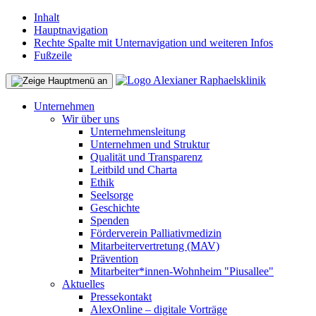
Inhalt
Hauptnavigation
Rechte Spalte mit Unternavigation und weiteren Infos
Fußzeile
Unternehmen
Wir über uns
Unternehmensleitung
Unternehmen und Struktur
Qualität und Transparenz
Leitbild und Charta
Ethik
Seelsorge
Geschichte
Spenden
Förderverein Palliativmedizin
Mitarbeitervertretung (MAV)
Prävention
Mitarbeiter*innen-Wohnheim "Piusallee"
Aktuelles
Pressekontakt
AlexOnline – digitale Vorträge