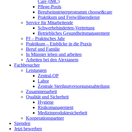
Care (IMC)
Pflege-Pools
Berufseinsteigerprogramm choose&care
Praktikum und Freiwilligendienst
Service für Mitarbeitende
Schwerbehinderten-Vertretung
Betriebliches Gesundheitsmanagement
PJ – Praktisches Jahr
Praktikum – Einblicke in die Praxis
Beruf und Familie
In Münster leben und arbeiten
Arbeiten bei den Alexianern
Fachbesucher
Leistungen
Zentral-OP
Labor
Zentrale Sterilgutversorgungsabteilung
Zusammenarbeit
Qualität und Sicherheit
Hygiene
Risikomanagement
Medizinproduktesicherheit
Kooperationspartner
Spenden
Jetzt bewerben