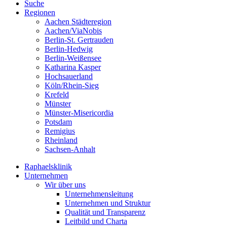
Suche
Regionen
Aachen Städteregion
Aachen/ViaNobis
Berlin-St. Gertrauden
Berlin-Hedwig
Berlin-Weißensee
Katharina Kasper
Hochsauerland
Köln/Rhein-Sieg
Krefeld
Münster
Münster-Misericordia
Potsdam
Remigius
Rheinland
Sachsen-Anhalt
Raphaelsklinik
Unternehmen
Wir über uns
Unternehmensleitung
Unternehmen und Struktur
Qualität und Transparenz
Leitbild und Charta