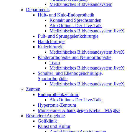
Medizinisches Bildversandsystem
Departments
Hüft- und Knie-Endoprothetik
Kontakt und Sprechstunden
AlexOnline - Der Live-Talk
Medizinisches Bildversandsystem JiveX
Fuß- und Sprunggelenkchirurgie
Handchirurgie
Kniechirurgie
Medizinisches Bildversandsystem JiveX
Kinderorthopädie und Neuroorthopädie
Team
Medizinisches Bildversandsystem JiveX
Schulter- und Ellenbogenchirurgie,
Sportorthopädie
Medizinisches Bildversandsystem JiveX
Zentren
Endoprothetikzentrum
AlexOnline - Der Live-Talk
Hypertonie-Zentrum
Münsteraner Allianz gegen Krebs – MAgKs
Besondere Angebote
Golfklinik
Kunst und Kultur
Zurückliegende Ausstellungen