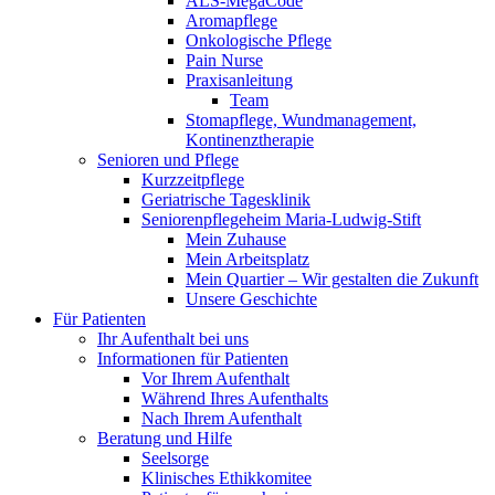
ALS-MegaCode
Aromapflege
Onkologische Pflege
Pain Nurse
Praxisanleitung
Team
Stomapflege, Wundmanagement,
Kontinenztherapie
Senioren und Pflege
Kurzzeitpflege
Geriatrische Tagesklinik
Seniorenpflegeheim Maria-Ludwig-Stift
Mein Zuhause
Mein Arbeitsplatz
Mein Quartier – Wir gestalten die Zukunft
Unsere Geschichte
Für Patienten
Ihr Aufenthalt bei uns
Informationen für Patienten
Vor Ihrem Aufenthalt
Während Ihres Aufenthalts
Nach Ihrem Aufenthalt
Beratung und Hilfe
Seelsorge
Klinisches Ethikkomitee