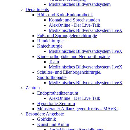
Medizinisches Bildversandsystem
Departments
Hüft- und Knie-Endoprothetik
Kontakt und Sprechstunden
AlexOnline - Der Live-Talk
Medizinisches Bildversandsystem JiveX
Fuß- und Sprunggelenkchirurgie
Handchirurgie
Kniechirurgie
Medizinisches Bildversandsystem JiveX
Kinderorthopädie und Neuroorthopädie
Team
Medizinisches Bildversandsystem JiveX
Schulter- und Ellenbogenchirurgie,
Sportorthopädie
Medizinisches Bildversandsystem JiveX
Zentren
Endoprothetikzentrum
AlexOnline - Der Live-Talk
Hypertonie-Zentrum
Münsteraner Allianz gegen Krebs – MAgKs
Besondere Angebote
Golfklinik
Kunst und Kultur
Zurückliegende Ausstellungen