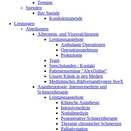
Termine
Spenden
Ihre Spende
Kondolenzspende
Leistungen
Abteilungen
Allgemein- und Viszeralchirurgie
Leistungsangebote
Ambulante Operationen
Operationsspektrum
Proktologie
Team
Sprechstunden / Kontakt
Patientenseminar "AlexOnline"
Unsere Klinik in den Medien
Medizinisches Bildversandsystem JiveX
Anästhesiologie, Intensivmedizin und
Schmerztherapie
Leistungsangebote
Klinische Anästhesie
Intensivmedizin
Notfallmedizin
Postoperative Schmerztherapie
Therapie chronischer Schmerzen
Palliativstation