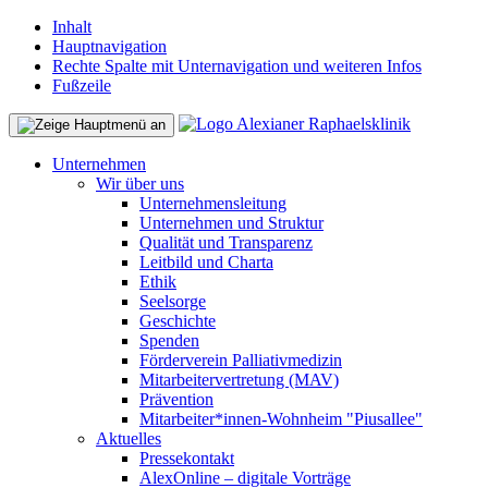
Inhalt
Hauptnavigation
Rechte Spalte mit Unternavigation und weiteren Infos
Fußzeile
Unternehmen
Wir über uns
Unternehmensleitung
Unternehmen und Struktur
Qualität und Transparenz
Leitbild und Charta
Ethik
Seelsorge
Geschichte
Spenden
Förderverein Palliativmedizin
Mitarbeitervertretung (MAV)
Prävention
Mitarbeiter*innen-Wohnheim "Piusallee"
Aktuelles
Pressekontakt
AlexOnline – digitale Vorträge