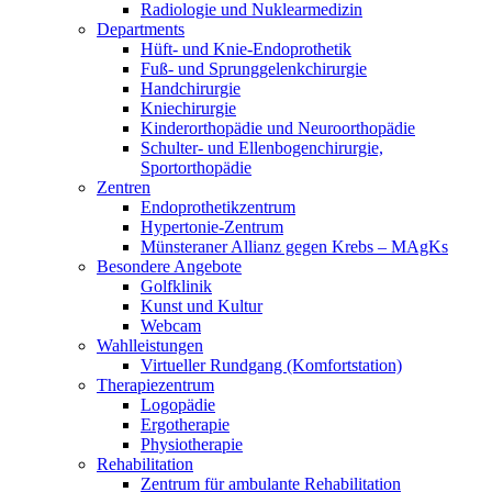
Radiologie und Nuklearmedizin
Departments
Hüft- und Knie-Endoprothetik
Fuß- und Sprunggelenkchirurgie
Handchirurgie
Kniechirurgie
Kinderorthopädie und Neuroorthopädie
Schulter- und Ellenbogenchirurgie,
Sportorthopädie
Zentren
Endoprothetikzentrum
Hypertonie-Zentrum
Münsteraner Allianz gegen Krebs – MAgKs
Besondere Angebote
Golfklinik
Kunst und Kultur
Webcam
Wahlleistungen
Virtueller Rundgang (Komfortstation)
Therapiezentrum
Logopädie
Ergotherapie
Physiotherapie
Rehabilitation
Zentrum für ambulante Rehabilitation