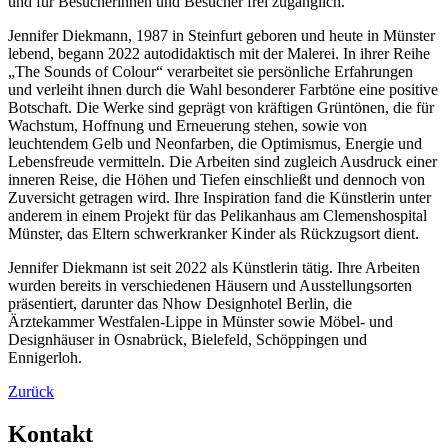
und für Besucherinnen und Besucher frei zugänglich.
Jennifer Diekmann, 1987 in Steinfurt geboren und heute in Münster
lebend, begann 2022 autodidaktisch mit der Malerei. In ihrer Reihe
„The Sounds of Colour“ verarbeitet sie persönliche Erfahrungen
und verleiht ihnen durch die Wahl besonderer Farbtöne eine positive
Botschaft. Die Werke sind geprägt von kräftigen Grüntönen, die für
Wachstum, Hoffnung und Erneuerung stehen, sowie von
leuchtendem Gelb und Neonfarben, die Optimismus, Energie und
Lebensfreude vermitteln. Die Arbeiten sind zugleich Ausdruck einer
inneren Reise, die Höhen und Tiefen einschließt und dennoch von
Zuversicht getragen wird. Ihre Inspiration fand die Künstlerin unter
anderem in einem Projekt für das Pelikanhaus am Clemenshospital
Münster, das Eltern schwerkranker Kinder als Rückzugsort dient.
Jennifer Diekmann ist seit 2022 als Künstlerin tätig. Ihre Arbeiten
wurden bereits in verschiedenen Häusern und Ausstellungsorten
präsentiert, darunter das Nhow Designhotel Berlin, die
Ärztekammer Westfalen-Lippe in Münster sowie Möbel- und
Designhäuser in Osnabrück, Bielefeld, Schöppingen und
Ennigerloh.
Zurück
Kontakt